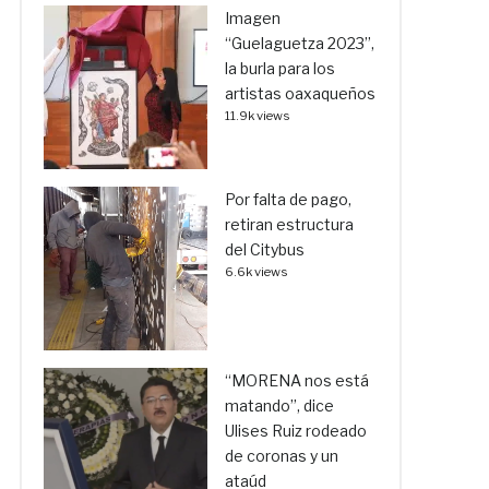
Imagen
“Guelaguetza 2023”,
la burla para los
artistas oaxaqueños
11.9k views
Por falta de pago,
retiran estructura
del Citybus
6.6k views
“MORENA nos está
matando”, dice
Ulises Ruiz rodeado
de coronas y un
ataúd