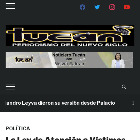
dro Leyva dieron su versión desde Palacio
1 seman
POLÍTICA
La Ley de Atención a Víctimas