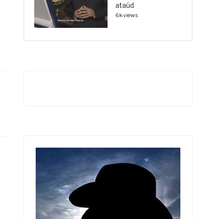
ataúd
6k views