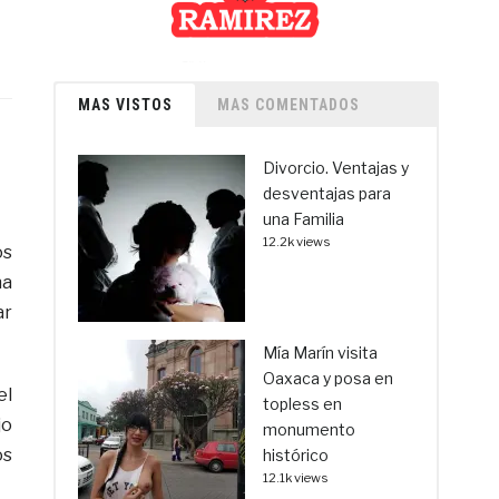
MAS VISTOS
MAS COMENTADOS
Divorcio. Ventajas y
desventajas para
una Familia
12.2k views
os
ña
ar
Mía Marín visita
Oaxaca y posa en
el
topless en
jo
monumento
os
histórico
12.1k views