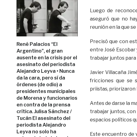
Luego de reconocer
aseguró que no hay
reunión en la que se 
Precisó que con est
René Palacios “El
entre José Escobar y
Argentino”, el gran
ausente en la crisis por el
trabajar juntos para 
asesinato del periodista
Alejandro Leyva • Nunca
Javier Villacaña Ji
da la cara, pero sí da
fricciones que se 
órdenes (de odio) a
priistas, priorizaro
presidentes municipales
de Morena y funcionarios
Antes de darse la ma
en contra de la prensa
crítica. Julisa Sánchez /
trabajar juntos, con
Tucán El asesinato del
espacios políticos q
periodista Alejandro
Leyva no solo ha
Este encuentro de v