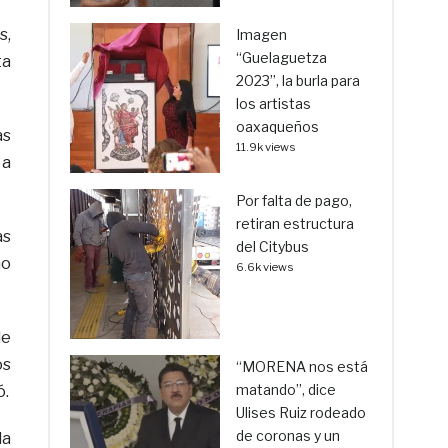
s,
Imagen
“Guelaguetza
ta
2023”, la burla para
los artistas
oaxaqueños
as
11.9k views
 a
Por falta de pago,
retiran estructura
as
del Citybus
mo
6.6k views
de
os
“MORENA nos está
matando”, dice
ó.
Ulises Ruiz rodeado
de coronas y un
la