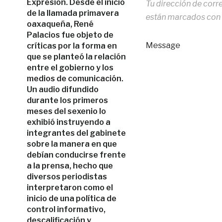
Expresión. Desde el inicio
Tu dirección de corr
de la llamada primavera
están marcados con
oaxaqueña, René
Palacios fue objeto de
Message
críticas por la forma en
que se planteó la relación
entre el gobierno y los
medios de comunicación.
Un audio difundido
durante los primeros
meses del sexenio lo
exhibió instruyendo a
integrantes del gabinete
sobre la manera en que
debían conducirse frente
a la prensa, hecho que
diversos periodistas
interpretaron como el
inicio de una política de
control informativo,
descalificación y