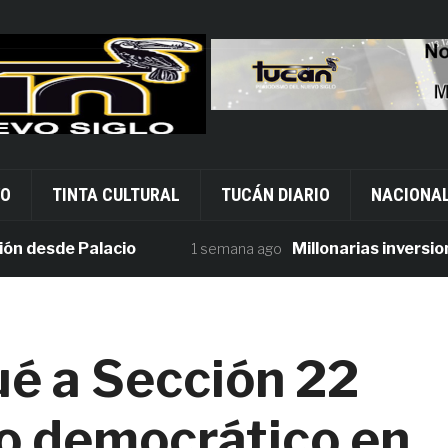
VO
TINTA CULTURAL
TUCÁN DIARIO
NACIONA
sde Palacio
Millonarias inversiones e
1 semana ago
é a Sección 22
o democrático en