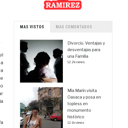
MAS VISTOS
MAS COMENTADOS
Divorcio. Ventajas y
desventajas para
el
una Familia
 a
12.2k views
ra
se
so
Mía Marín visita
ar
Oaxaca y posa en
da
topless en
monumento
histórico
/a
12.1k views