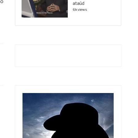
ho
ataúd
6k views