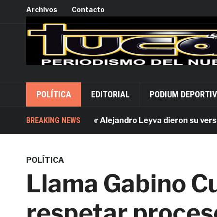
Archivos
Contacto
POLÍTICA
EDITORIAL
PODIUM DEPORTI
Acusados por Alejandro Leyva dieron su versión de
BREAKING NEWS
POLÍTICA
Llama Gabino Cu
respetar proces