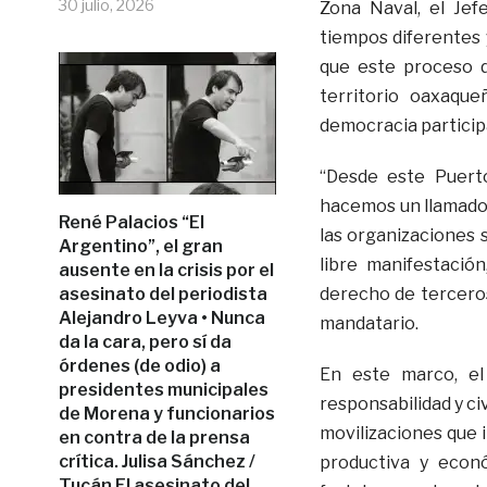
30 julio, 2026
Zona Naval, el Jef
tiempos diferentes 
que este proceso d
territorio oaxaqu
democracia participa
“Desde este Puert
hacemos un llamado 
René Palacios “El
las organizaciones s
Argentino”, el gran
libre manifestación
ausente en la crisis por el
asesinato del periodista
derecho de terceros
Alejandro Leyva • Nunca
mandatario.
da la cara, pero sí da
órdenes (de odio) a
En este marco, el
presidentes municipales
responsabilidad y civ
de Morena y funcionarios
movilizaciones que in
en contra de la prensa
crítica. Julisa Sánchez /
productiva y econ
Tucán El asesinato del