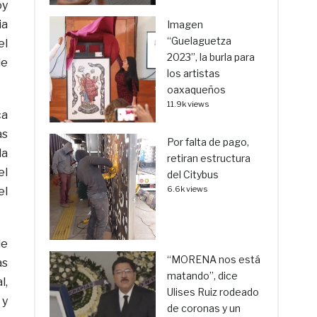
oy
ia
Imagen
“Guelaguetza
el
2023”, la burla para
de
los artistas
oaxaqueños
11.9k views
ca
as
Por falta de pago,
la
retiran estructura
el
del Citybus
6.6k views
el
de
“MORENA nos está
as
matando”, dice
l,
Ulises Ruiz rodeado
 y
de coronas y un