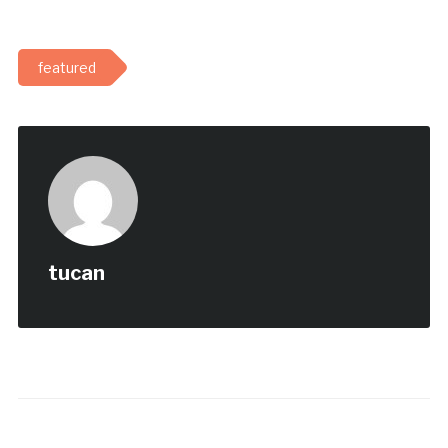
featured
tucan