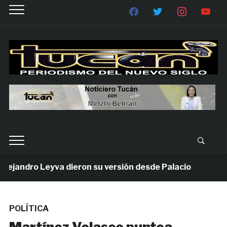
jandro Leyva dieron su versión desde Palacio
1 sem
POLÍTICA
Martínez Velasco puntea