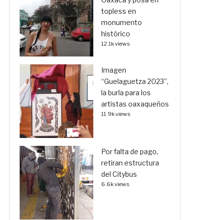
topless en
monumento
histórico
12.1k views
Imagen
“Guelaguetza 2023”,
la burla para los
artistas oaxaqueños
11.9k views
Por falta de pago,
retiran estructura
del Citybus
6.6k views