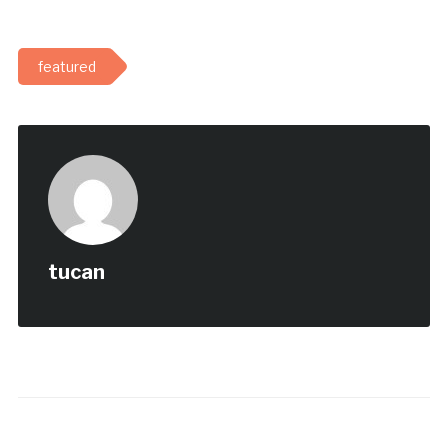
featured
tucan