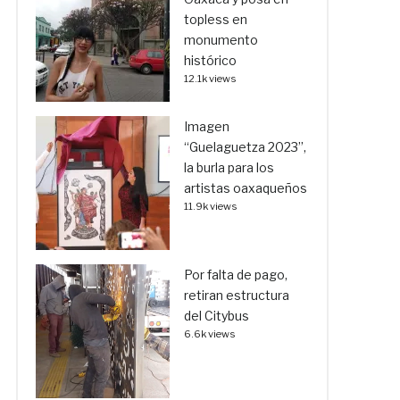
topless en
monumento
histórico
12.1k views
Imagen
“Guelaguetza 2023”,
la burla para los
artistas oaxaqueños
11.9k views
Por falta de pago,
retiran estructura
del Citybus
6.6k views