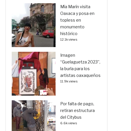
Mía Marín visita
Oaxaca y posa en
topless en
monumento
histórico
12.1k views
Imagen
“Guelaguetza 2023”,
la burla para los
artistas oaxaqueños
11.9k views
Por falta de pago,
retiran estructura
del Citybus
6.6k views