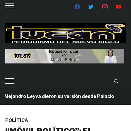
ejandro Leyva dieron su versión desde Palacio
1 s
POLÍTICA
“MÓVIL POLÍTICO”; EL