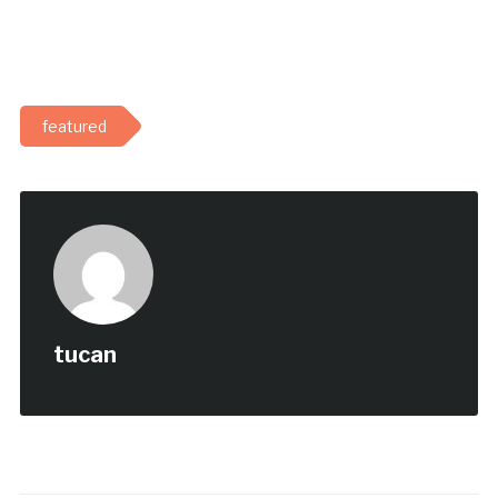
featured
tucan