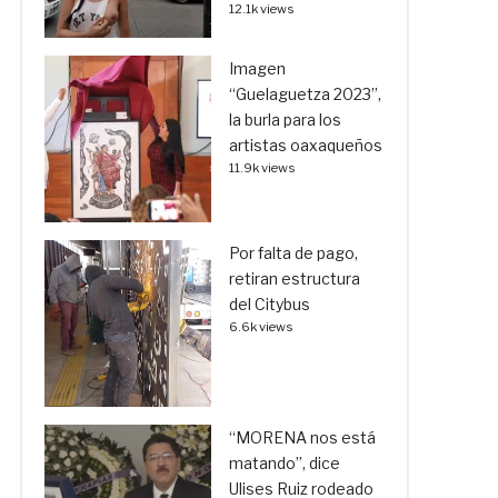
12.1k views
Imagen
“Guelaguetza 2023”,
la burla para los
artistas oaxaqueños
11.9k views
Por falta de pago,
retiran estructura
del Citybus
6.6k views
“MORENA nos está
matando”, dice
Ulises Ruiz rodeado