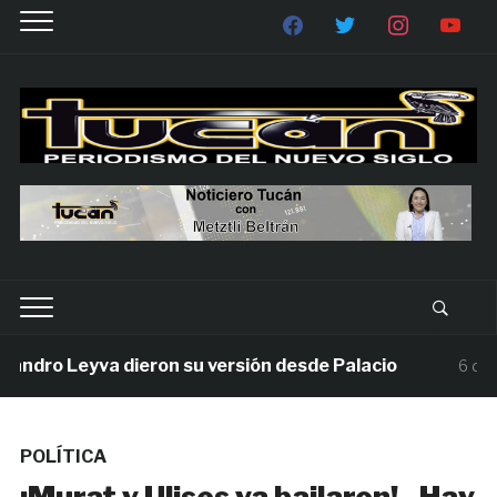
dro Leyva dieron su versión desde Palacio
6 días ag
POLÍTICA
¡Murat y Ulises ya bailaron!.. Hay