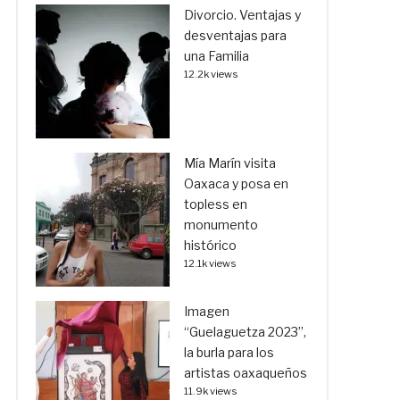
Divorcio. Ventajas y
desventajas para
una Familia
12.2k views
Mía Marín visita
Oaxaca y posa en
topless en
monumento
histórico
12.1k views
Imagen
“Guelaguetza 2023”,
la burla para los
artistas oaxaqueños
11.9k views