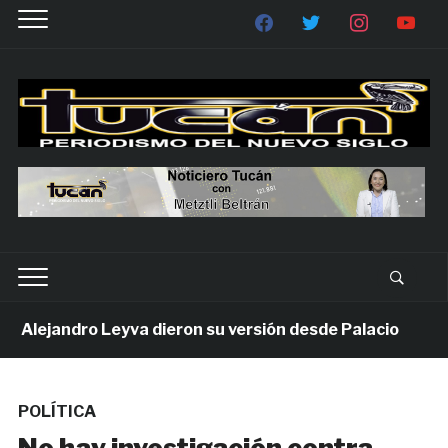
Alejandro Leyva dieron su versión desde Palacio
1 
POLÍTICA
No hay investigación contra