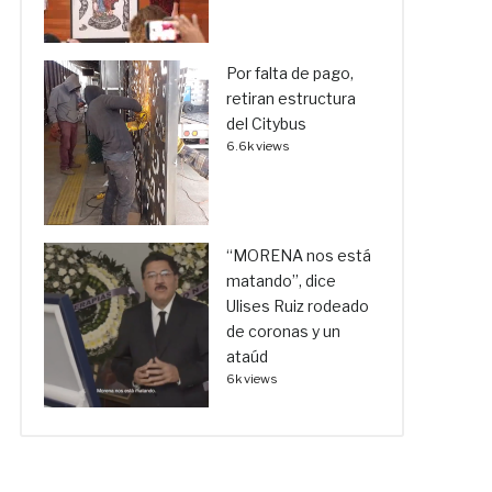
Por falta de pago,
retiran estructura
del Citybus
6.6k views
“MORENA nos está
matando”, dice
Ulises Ruiz rodeado
de coronas y un
ataúd
6k views