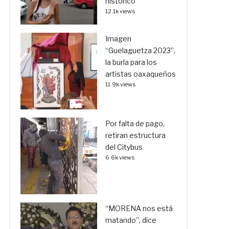
histórico
12.1k views
Imagen
“Guelaguetza 2023”,
la burla para los
artistas oaxaqueños
11.9k views
Por falta de pago,
retiran estructura
del Citybus
6.6k views
“MORENA nos está
matando”, dice