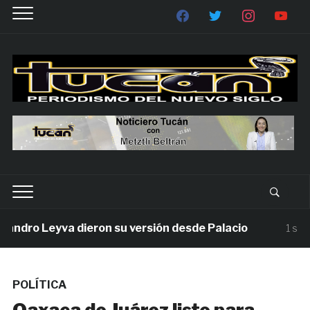
dro Leyva dieron su versión desde Palacio
1 semana
POLÍTICA
Oaxaca de Juárez listo para