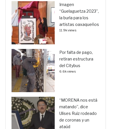
Imagen
“Guelaguetza 2023”,
la burla para los
artistas oaxaqueños
11.9k views
Por falta de pago,
retiran estructura
del Citybus
6.6k views
“MORENA nos está
matando”, dice
Ulises Ruiz rodeado
de coronas y un
ataúd