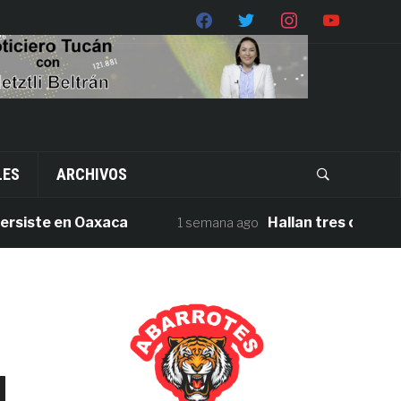
LES
ARCHIVOS
te en Oaxaca
Hallan tres cuerpos sin v
1 semana ago
d