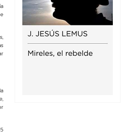
ía
te
s,
as
ar
la
e,
or
75