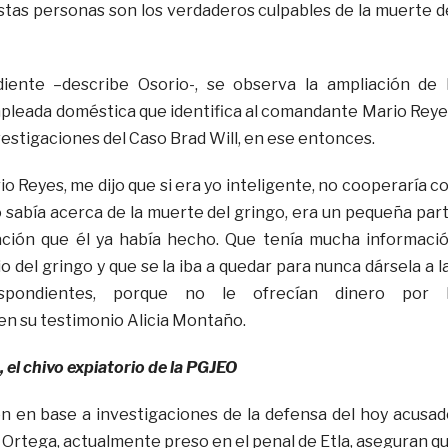
estas personas son los verdaderos culpables de la muerte d
ente –describe Osorio-, se observa la ampliación de 
mpleada doméstica que identifica al comandante Mario Reye
estigaciones del Caso Brad Will, en ese entonces.
 Reyes, me dijo que si era yo inteligente, no cooperaría c
o sabía acerca de la muerte del gringo, era un pequeña par
gación que él ya había hecho. Que tenía mucha informaci
o del gringo y que se la iba a quedar para nunca dársela a l
espondientes, porque no le ofrecían dinero por 
 en su testimonio Alicia Montaño.
 el chivo expiatorio de la PGJEO
n en base a investigaciones de la defensa del hoy acusad
 Ortega, actualmente preso en el penal de Etla, aseguran q