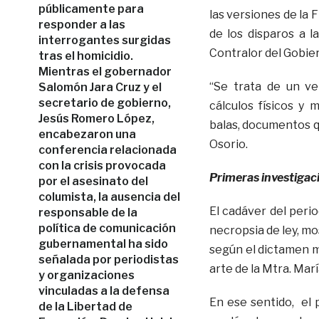
públicamente para
las versiones de la 
responder a las
de los disparos a l
interrogantes surgidas
Contralor del Gobie
tras el homicidio.
Mientras el gobernador
“Se trata de un ve
Salomón Jara Cruz y el
secretario de gobierno,
cálculos físicos y 
Jesús Romero López,
balas, documentos q
encabezaron una
Osorio.
conferencia relacionada
con la crisis provocada
Primeras investigac
por el asesinato del
columista, la ausencia del
El cadáver del perio
responsable de la
política de comunicación
necropsia de ley, mo
gubernamental ha sido
según el dictamen m
señalada por periodistas
arte de la Mtra. Mar
y organizaciones
vinculadas a la defensa
En ese sentido, el 
de la Libertad de