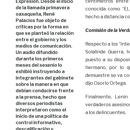
centímetros entre 
Expresión. Desde el inicio
de la llamada primavera
conocida como “EL 
oaxaqueña, René
hecho a distancia co
Palacios fue objeto de
críticas por la forma en
Comisión de la Verd
que se planteó la relación
entre el gobierno y los
Respecto a los “Int
medios de comunicación.
Solalinde Guerra, 
Un audio difundido
durante los primeros
puesto a su dispos
meses del sexenio lo
hermano, por lo q
exhibió instruyendo a
demuestre se va con
integrantes del gabinete
dijo Osorio Ortega.
sobre la manera en que
debían conducirse frente
Finalmente, Lenin
a la prensa, hecho que
diversos periodistas
verdaderos asesino
interpretaron como el
a los delincuentes.
inicio de una política de
control informativo,
descalificación y