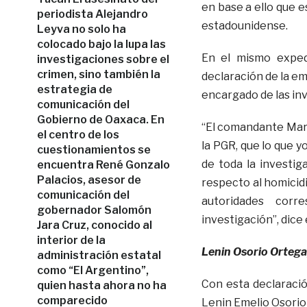
en base a ello que 
periodista Alejandro
estadounidense.
Leyva no solo ha
colocado bajo la lupa las
En el mismo expedi
investigaciones sobre el
crimen, sino también la
declaración de la e
estrategia de
encargado de las inv
comunicación del
Gobierno de Oaxaca. En
“El comandante Mario
el centro de los
la PGR, que lo que y
cuestionamientos se
de toda la investi
encuentra René Gonzalo
Palacios, asesor de
respecto al homicidi
comunicación del
autoridades corr
gobernador Salomón
investigación”, dice
Jara Cruz, conocido al
interior de la
Lenin Osorio Ortega,
administración estatal
como “El Argentino”,
Con esta declaració
quien hasta ahora no ha
comparecido
Lenin Emelio Osorio