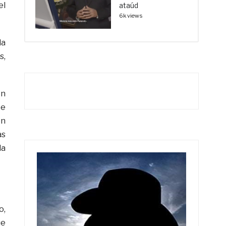
el
ataúd
6k views
la
s,
on
te
ón
as
la
o,
ue