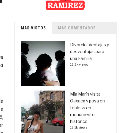
a
MAS VISTOS
MAS COMENTADOS
Divorcio. Ventajas y
desventajas para
na
una Familia
ad
12.2k views
Mía Marín visita
la
Oaxaca y posa en
topless en
ta
monumento
6,
histórico
ar
12.1k views