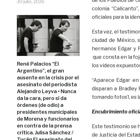
de los Pueblos de O
30 julio, 2026
colonia “Calicanto
oficiales para la id
Esta vez, el testimo
ciudad de México, s
hermanos Edgar y F
que consta en la fo
René Palacios “El
los videos expuesto
Argentino”, el gran
ausente en la crisis por el
“Aparece Edgar en
asesinato del periodista
disparan a Bradley R
Alejandro Leyva • Nunca
tomando fotos’!, es 
da la cara, pero sí da
órdenes (de odio) a
Encubrimiento ofici
presidentes municipales
de Morena y funcionarios
en contra de la prensa
Este testimonio se h
crítica. Julisa Sánchez /
de Justicia del Est
Tucán El asesinato del