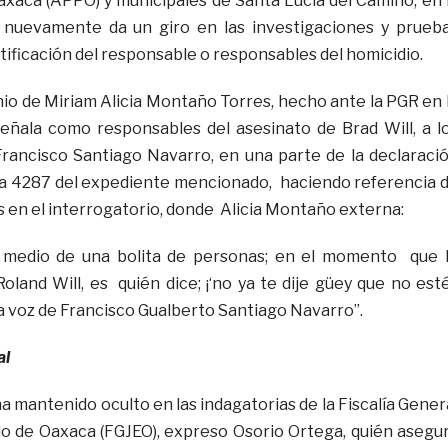
axaca (APPO) y municipales de Santa Lucía del Camino, en 
”, nuevamente da un giro en las investigaciones y prueb
entificación del responsable o responsables del homicidio.
nio de Miriam Alicia Montaño Torres, hecho ante la PGR en 
eñala como responsables del asesinato de Brad Will, a l
rancisco Santiago Navarro, en una parte de la declaraci
ja 4287 del expediente mencionado, haciendo referencia 
s en el interrogatorio, donde Alicia Montaño externa:
 medio de una bolita de personas; en el momento que 
oland Will, es quién dice; ¡‘no ya te dije güey que no est
la voz de Francisco Gualberto Santiago Navarro”.
al
a mantenido oculto en las indagatorias de la Fiscalía Gener
ado de Oaxaca (FGJEO), expreso Osorio Ortega, quién asegu