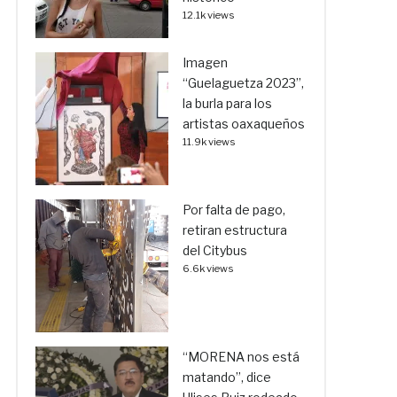
12.1k views
Imagen
“Guelaguetza 2023”,
la burla para los
artistas oaxaqueños
11.9k views
Por falta de pago,
retiran estructura
del Citybus
6.6k views
“MORENA nos está
matando”, dice