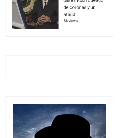
Ulises Ruiz rodeado
de coronas y un
ataúd
6k views