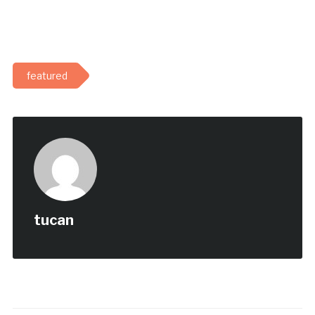
featured
tucan