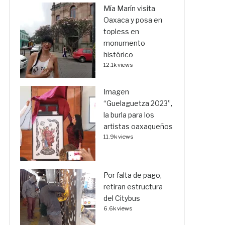
Mía Marín visita
Oaxaca y posa en
topless en
monumento
histórico
12.1k views
Imagen
“Guelaguetza 2023”,
la burla para los
artistas oaxaqueños
11.9k views
Por falta de pago,
retiran estructura
del Citybus
6.6k views