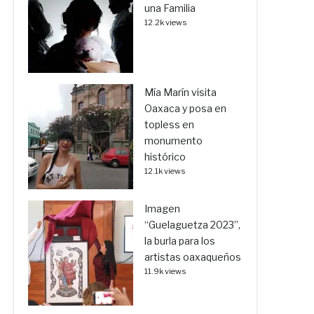
una Familia
12.2k views
Mía Marín visita
Oaxaca y posa en
topless en
monumento
histórico
12.1k views
Imagen
“Guelaguetza 2023”,
la burla para los
artistas oaxaqueños
11.9k views