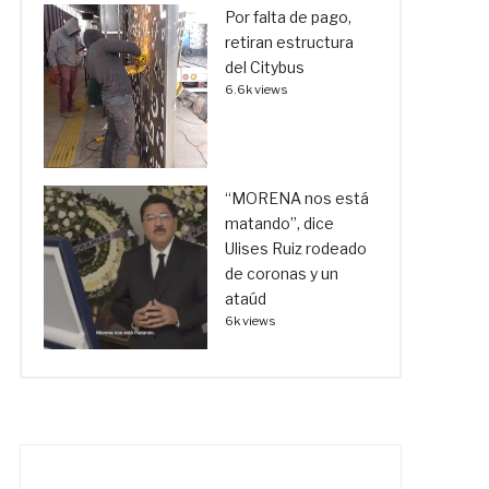
Por falta de pago,
retiran estructura
del Citybus
6.6k views
“MORENA nos está
matando”, dice
Ulises Ruiz rodeado
de coronas y un
ataúd
6k views