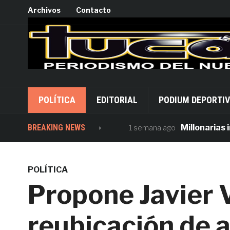
Archivos
Contacto
POLÍTICA
EDITORIAL
PODIUM DEPORTI
rsión desde Palacio
BREAKING NEWS
Millonarias inver
1 semana ago
POLÍTICA
Propone Javier 
reubicación de 