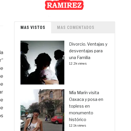
MAS VISTOS
MAS COMENTADOS
Divorcio. Ventajas y
desventajas para
la
una Familia
r”
12.2k views
de
de
te
ar
Mía Marín visita
Oaxaca y posa en
de
topless en
de
monumento
os
histórico
12.1k views