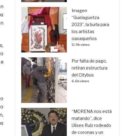
ón
Imagen
os
“Guelaguetza
ón
2023”, la burla para
los artistas
oaxaqueños
s,
11.9k views
go
Por falta de pago,
 a
retiran estructura
del Citybus
6.6k views
zo
no
“MORENA nos está
n,
matando”, dice
os
Ulises Ruiz rodeado
de coronas y un