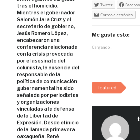
Twitter
Faceboo
tras el homicidio.
Mientras el gobernador
Correo electrónico
Salomón Jara Cruz y el
secretario de gobierno,
Jesús Romero López,
Me gusta esto:
encabezaron una
conferencia relacionada
Cargando...
con la crisis provocada
por el asesinato del
columista, la ausencia del
responsable de la
política de comunicación
featured
gubernamental ha sido
señalada por periodistas
y organizaciones
vinculadas a la defensa
de la Libertad de
Expresión. Desde el inicio
de la llamada primavera
oaxaqueña, René