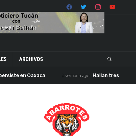
LES
ARCHIVOS
ste en Oaxaca
Hallan tres cuerpos sin 
1 semana ago