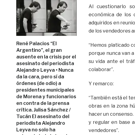
Al cuestionarlo s
económica de los c
adquiridos en reunio
de los vendedores a
René Palacios “El
“Hemos platicado co
Argentino”, el gran
porque nunca van a 
ausente en la crisis por el
su vida ante el trá
asesinato del periodista
colaborar”.
Alejandro Leyva • Nunca
da la cara, pero sí da
órdenes (de odio) a
Y remarco:
presidentes municipales
de Morena y funcionarios
“También está el te
en contra de la prensa
obras en la zona h
crítica. Julisa Sánchez /
hacer un consenso. 
Tucán El asesinato del
y regular en base a
periodista Alejandro
Leyva no solo ha
vendedores”.