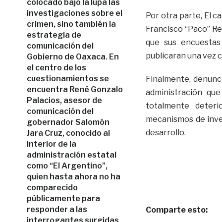
colocado bajo la lupa las
investigaciones sobre el
Por otra parte, El c
crimen, sino también la
Francisco “Paco” Rey
estrategia de
que sus encuestas 
comunicación del
publicaran una vez 
Gobierno de Oaxaca. En
el centro de los
cuestionamientos se
Finalmente, denunci
encuentra René Gonzalo
administración qu
Palacios, asesor de
totalmente deteri
comunicación del
mecanismos de inver
gobernador Salomón
desarrollo.
Jara Cruz, conocido al
interior de la
administración estatal
como “El Argentino”,
quien hasta ahora no ha
comparecido
públicamente para
responder a las
Comparte esto:
interrogantes surgidas