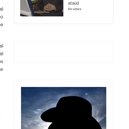
ataúd
al
6k views
jo
ue
al
al
os
de