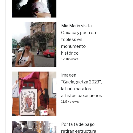
Mía Marín visita
Oaxaca y posa en
topless en
monumento
histórico
12.1k views
Imagen
“Guelaguetza 2023”,
la burla para los
artistas oaxaqueños
11.9k views
Por falta de pago,
retiran estructura