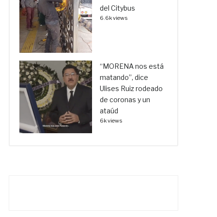
del Citybus
6.6k views
“MORENA nos está
matando”, dice
Ulises Ruiz rodeado
de coronas y un
ataúd
6k views