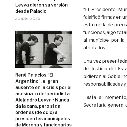
Leyva dieron su versión
“El Presidente Mu
desde Palacio
falsificó firmas en u
30 julio, 2026
esta rueda de prens
funciones, algo tot
al munícipe por la 
afectados.
Una vez presentada
de Justicia del Est
René Palacios “El
pidieron al Gobiern
Argentino”, el gran
responsabilidades y 
ausente en la crisis por el
asesinato del periodista
Hasta el momento,
Alejandro Leyva • Nunca
Secretaría general d
da la cara, pero sí da
órdenes (de odio) a
presidentes municipales
de Morena y funcionarios