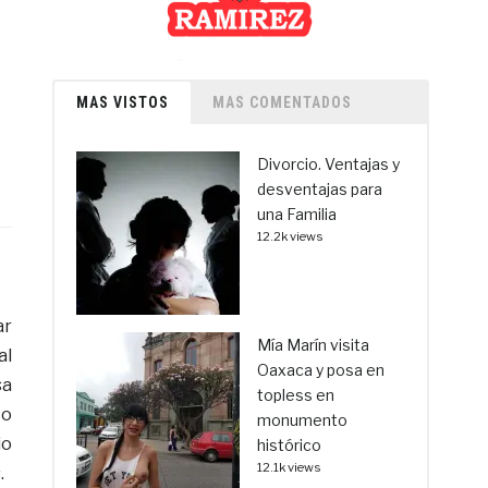
MAS VISTOS
MAS COMENTADOS
Divorcio. Ventajas y
desventajas para
una Familia
12.2k views
ar
Mía Marín visita
al
Oaxaca y posa en
sa
topless en
co
monumento
io
histórico
12.1k views
.