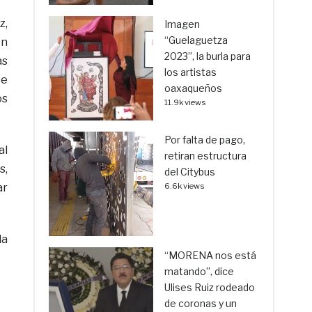
z,
Imagen
“Guelaguetza
en
2023”, la burla para
as
los artistas
te
oaxaqueños
os
11.9k views
Por falta de pago,
al
retiran estructura
s,
del Citybus
ar
6.6k views
la
“MORENA nos está
matando”, dice
Ulises Ruiz rodeado
de coronas y un