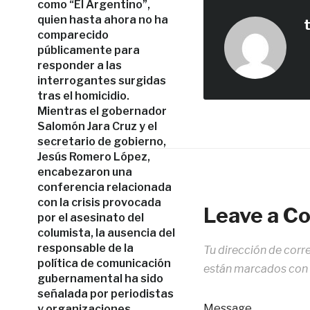
como “El Argentino”,
quien hasta ahora no ha
comparecido
públicamente para
responder a las
interrogantes surgidas
tras el homicidio.
Mientras el gobernador
Salomón Jara Cruz y el
secretario de gobierno,
Jesús Romero López,
encabezaron una
conferencia relacionada
con la crisis provocada
Leave a 
por el asesinato del
columista, la ausencia del
responsable de la
Tu dirección de corr
política de comunicación
están marcados con
gubernamental ha sido
señalada por periodistas
Message
y organizaciones