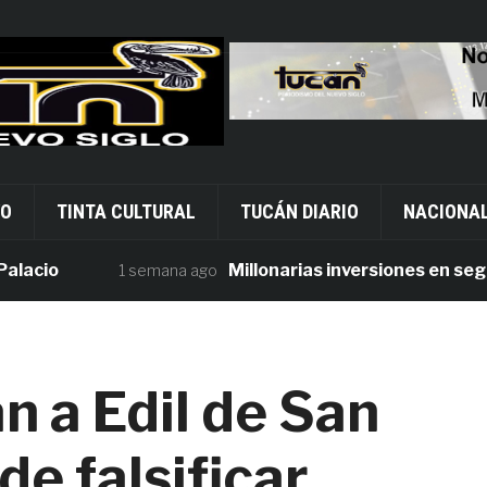
VO
TINTA CULTURAL
TUCÁN DIARIO
NACIONA
o
Millonarias inversiones en segurida
1 semana ago
n a Edil de San
de falsificar