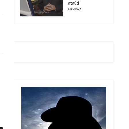
ataúd
6k views