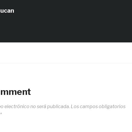
tucan
Comment
eo electrónico no será publicada.
Los campos obligatorios
*