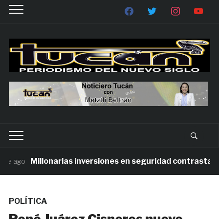
Millonarias inversiones en seguridad contrastan con
 ago
POLÍTICA
René Juárez Cisneros nuevo