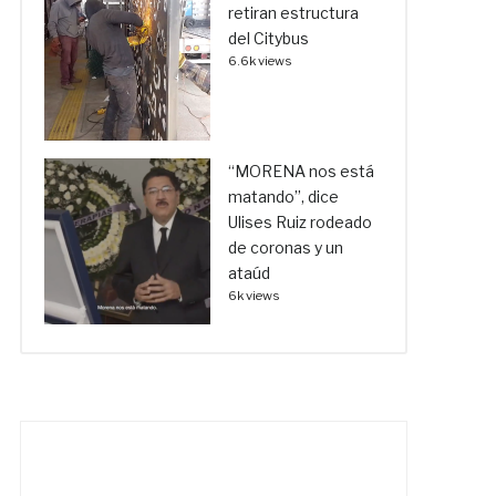
retiran estructura
del Citybus
6.6k views
“MORENA nos está
matando”, dice
Ulises Ruiz rodeado
de coronas y un
ataúd
6k views