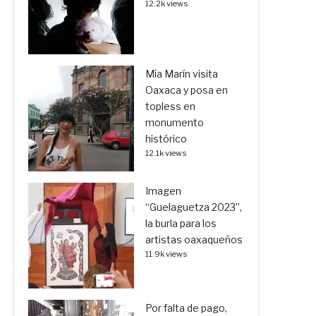
12.2k views
Mía Marín visita
Oaxaca y posa en
topless en
monumento
histórico
12.1k views
Imagen
“Guelaguetza 2023”,
la burla para los
artistas oaxaqueños
11.9k views
Por falta de pago,