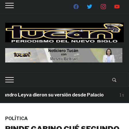
dro Leyva dieron su versión desde Palacio
1 semana
POLÍTICA
RINDE GABINO CUÉ SEGUNDO