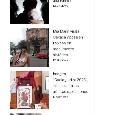
una Familia
12.2k views
Mía Marín visita
Oaxaca y posa en
topless en
monumento
histórico
12.1k views
Imagen
“Guelaguetza 2023”,
la burla para los
artistas oaxaqueños
11.9k views