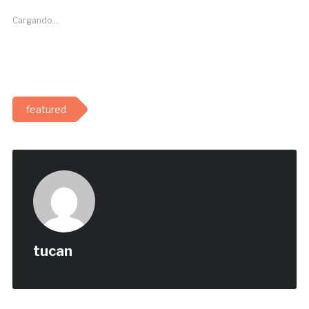
Cargando...
featured
tucan