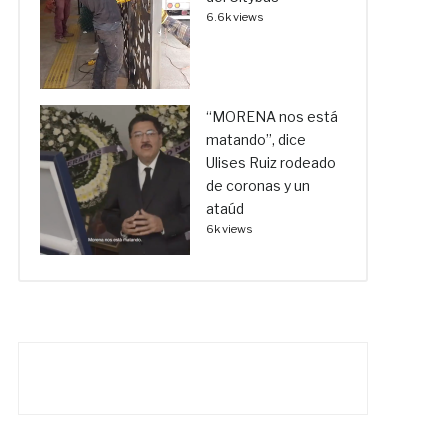
6.6k views
“MORENA nos está
matando”, dice
Ulises Ruiz rodeado
de coronas y un
ataúd
6k views