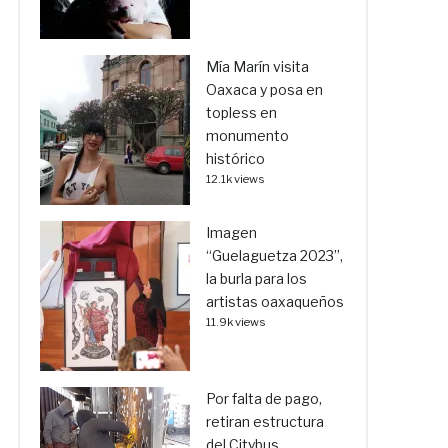
Mía Marín visita
Oaxaca y posa en
topless en
monumento
histórico
12.1k views
Imagen
“Guelaguetza 2023”,
la burla para los
artistas oaxaqueños
11.9k views
Por falta de pago,
retiran estructura
del Citybus