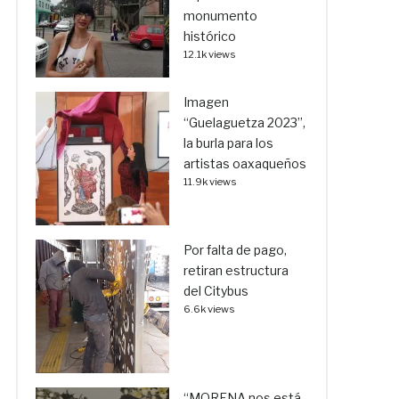
monumento
histórico
12.1k views
Imagen
“Guelaguetza 2023”,
la burla para los
artistas oaxaqueños
11.9k views
Por falta de pago,
retiran estructura
del Citybus
6.6k views
“MORENA nos está