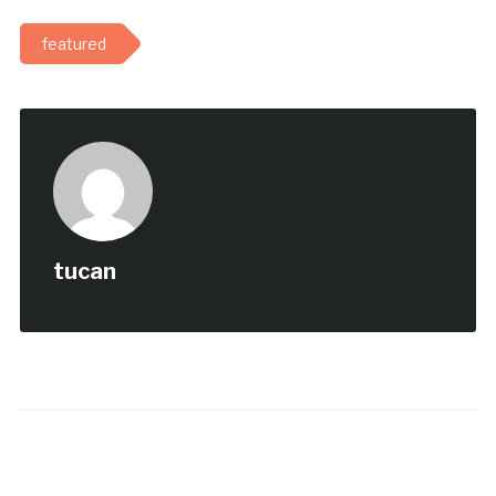
featured
tucan