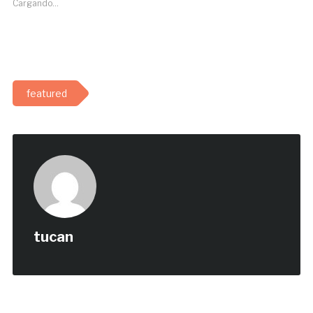
Cargando...
featured
tucan