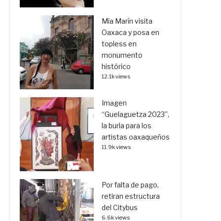
Mía Marín visita
Oaxaca y posa en
topless en
monumento
histórico
12.1k views
Imagen
“Guelaguetza 2023”,
la burla para los
artistas oaxaqueños
11.9k views
Por falta de pago,
retiran estructura
del Citybus
6.6k views