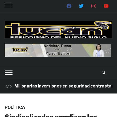
Millonarias inversiones en seguridad contrastan con 
ago
POLÍTICA
Sindicalizados paralizan los