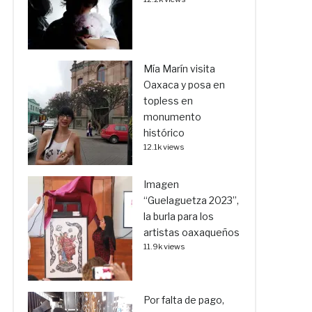
Mía Marín visita
Oaxaca y posa en
topless en
monumento
histórico
12.1k views
Imagen
“Guelaguetza 2023”,
la burla para los
artistas oaxaqueños
11.9k views
Por falta de pago,