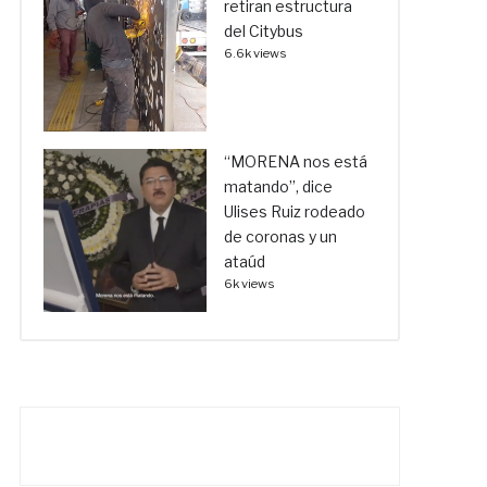
retiran estructura
del Citybus
6.6k views
“MORENA nos está
matando”, dice
Ulises Ruiz rodeado
de coronas y un
ataúd
6k views