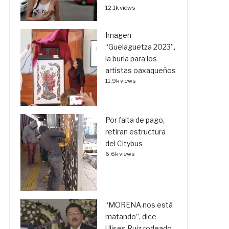
12.1k views
Imagen
“Guelaguetza 2023”,
la burla para los
artistas oaxaqueños
11.9k views
Por falta de pago,
retiran estructura
del Citybus
6.6k views
“MORENA nos está
matando”, dice
Ulises Ruiz rodeado