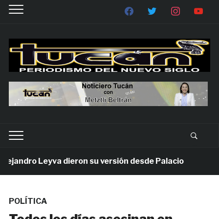
andro Leyva dieron su versión desde Palacio
1 sem
POLÍTICA
Todos los días asesinan en