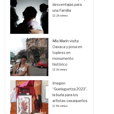
desventajas para
una Familia
12.2k views
Mía Marín visita
Oaxaca y posa en
topless en
monumento
histórico
12.1k views
Imagen
“Guelaguetza 2023”,
la burla para los
artistas oaxaqueños
11.9k views