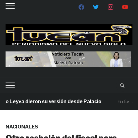
eyva dieron su versión desde Palacio
Mi
6 días ago
NACIONALES
Otro resbalón del fiscal para