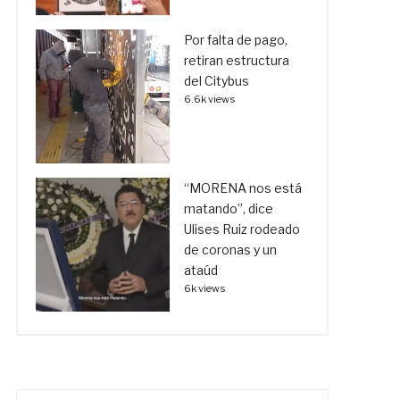
Por falta de pago,
retiran estructura
del Citybus
6.6k views
“MORENA nos está
matando”, dice
Ulises Ruiz rodeado
de coronas y un
ataúd
6k views