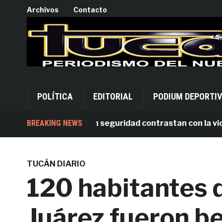
Archivos
Contacto
POLÍTICA
EDITORIAL
PODIUM DEPORTI
arias inversiones en seguridad contrastan con la violenc
BREAKING NEWS
TUCÁN DIARIO
120 habitantes d
Juárez fueron b