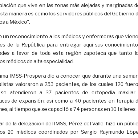
oblación que vive en las zonas más alejadas y marginadas d
 esta manera es como los servidores públicos del Gobierno 
s a México”.
o un reconocimiento a los médicos y enfermeras que vien
res de la República para entregar aquí sus conocimiento
dades a favor de toda esta región zapoteca que tanto l
os médicos de alta especialidad.
grama IMSS-Prospera dio a conocer que durante una sema
listas valoraron a 253 pacientes, de los cuales 120 fuer
se atendieron a 37 pacientes de ortopedia maxilar
lacas de expansión; así como a 40 pacientes en terapia 
es, al tiempo que se capacitó a 74 personas en 10 talleres.
lar de la delegación del IMSS, Pérez del Valle, hizo un públi
los 20 médicos coordinados por Sergio Raymundo Lóp