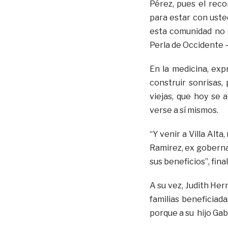
Pérez, pues el reco
para estar con uste
esta comunidad no e
Perla de Occidente 
En la medicina, exp
construir sonrisas,
viejas, que hoy se 
verse a sí mismos.
“Y venir a Villa Alt
Ramirez, ex goberna
sus beneficios”, fin
A su vez, Judith He
familias beneficiada
porque a su hijo Gab