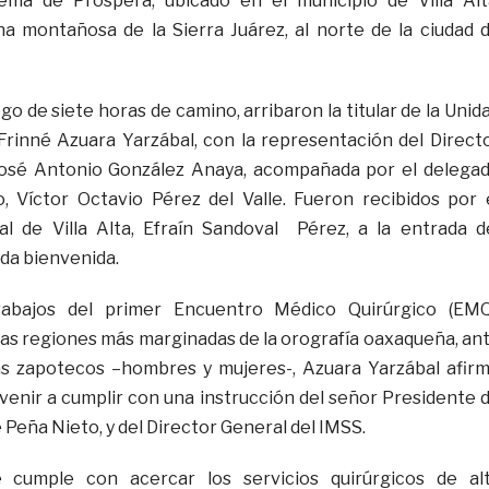
ema de Próspera, ubicado en el municipio de Villa Alt
a montañosa de la Sierra Juárez, al norte de la ciudad 
ego de siete horas de camino, arribaron la titular de la Unid
rinné Azuara Yarzábal, con la representación del Direct
José Antonio González Anaya, acompañada por el delega
to, Víctor Octavio Pérez del Valle. Fueron recibidos por 
al de Villa Alta, Efraín Sandoval Pérez, a la entrada d
ida bienvenida.
trabajos del primer Encuentro Médico Quirúrgico (EMQ
 las regiones más marginadas de la orografía oaxaqueña, an
as zapotecos –hombres y mujeres-, Azuara Yarzábal afir
 venir a cumplir con una instrucción del señor Presidente 
e Peña Nieto, y del Director General del IMSS.
e cumple con acercar los servicios quirúrgicos de al