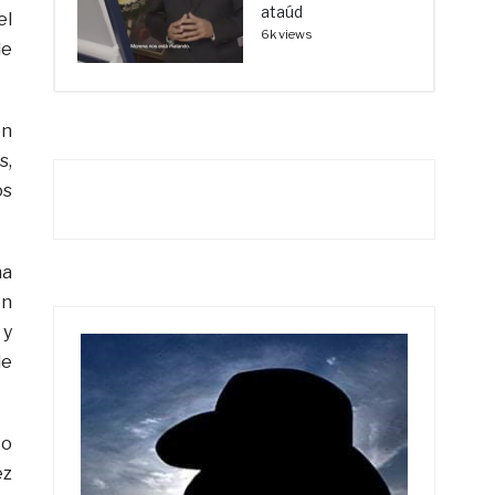
ataúd
el
6k views
de
en
s,
os
na
on
 y
de
co
ez