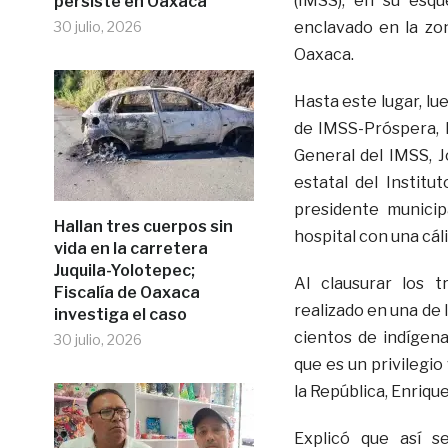
(IMSS), en su esqu
persiste en Oaxaca
30 julio, 2026
enclavado en la zon
Oaxaca.
Hasta este lugar, lu
de IMSS-Próspera, F
General del IMSS, 
estatal del Institu
presidente municip
Hallan tres cuerpos sin
hospital con una cál
vida en la carretera
Juquila-Yolotepec;
Al clausurar los 
Fiscalía de Oaxaca
realizado en una de
investiga el caso
cientos de indígen
30 julio, 2026
que es un privilegio
la República, Enriqu
Explicó que así s