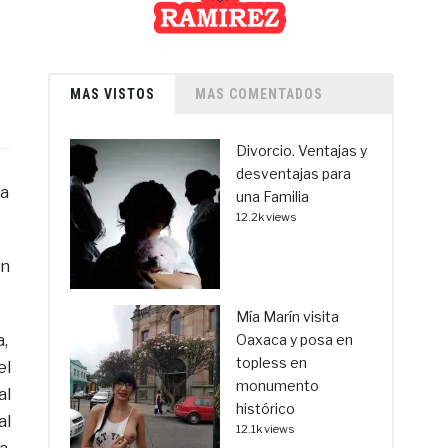
MAS VISTOS
MAS COMENTADOS
Divorcio. Ventajas y
desventajas para
va
una Familia
12.2k views
on
Mía Marín visita
a,
Oaxaca y posa en
topless en
el
monumento
al
histórico
al
12.1k views