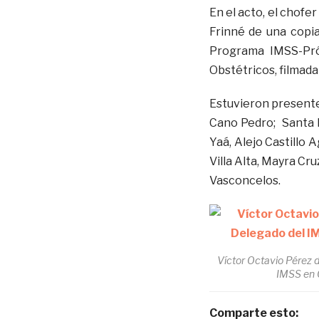
En el acto, el chofe
Frinné de una copia 
Programa IMSS-Pró
Obstétricos, filmada 
Estuvieron presente
Cano Pedro; Santa
Yaá, Alejo Castillo 
Villa Alta, Mayra Cru
Vasconcelos.
Víctor Octavio Pérez d
IMSS en 
Comparte esto: