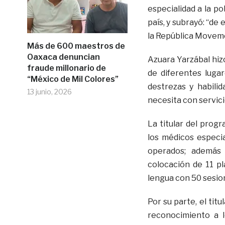
especialidad a la p
país, y subrayó: “de
la República Movemo
Más de 600 maestros de
Oaxaca denuncian
Azuara Yarzábal hiz
fraude millonario de
de diferentes luga
“México de Mil Colores”
destrezas y habili
13 junio, 2026
necesita con servici
La titular del pro
los médicos especia
operados; además 
colocación de 11 p
lengua con 50 sesion
Por su parte, el titu
reconocimiento a 