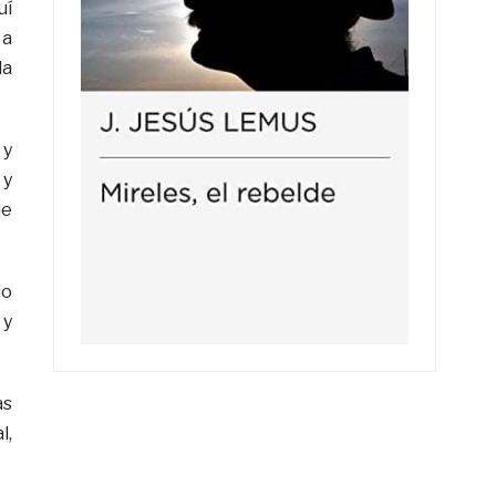
uí
 a
la
 y
 y
de
io
 y
as
l,