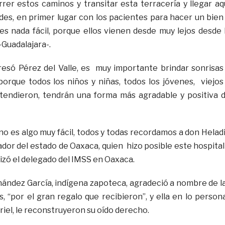
rrer estos caminos y transitar esta terracería y llegar aq
des, en primer lugar con los pacientes para hacer un bien
s nada fácil, porque ellos vienen desde muy lejos desde 
–Guadalajara-.
resó Pérez del Valle, es muy importante brindar sonrisas
 porque todos los niños y niñas, todos los jóvenes, viejos
atendieron, tendrán una forma más agradable y positiva 
a, no es algo muy fácil, todos y todas recordamos a don Helad
dor del estado de Oaxaca, quien hizo posible este hospital
alizó el delegado del IMSS en Oaxaca.
rnández García, indígena zapoteca, agradeció a nombre de l
s, “por el gran regalo que recibieron”, y ella en lo persona
riel, le reconstruyeron su oído derecho.