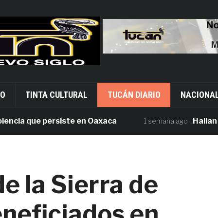
VO
TINTA CULTURAL
TUCÁN DIARIO
NACIONA
ia que persiste en Oaxaca
Hallan tres 
1 semana ago
e la Sierra de
eneficiados en