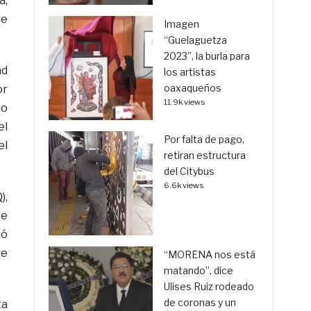
a,
de
Imagen
“Guelaguetza
2023”, la burla para
ad
los artistas
oaxaqueños
or
11.9k views
do
el
Por falta de pago,
el
retiran estructura
del Citybus
6.6k views
),
te
mó
de
“MORENA nos está
matando”, dice
Ulises Ruiz rodeado
de coronas y un
ta