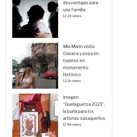
desventajas para
una Familia
12.2k views
Mía Marín visita
Oaxaca y posa en
topless en
monumento
histórico
12.1k views
Imagen
“Guelaguetza 2023”,
la burla para los
artistas oaxaqueños
11.9k views