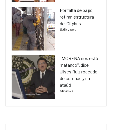
Por falta de pago,
retiran estructura
del Citybus
6.6k views
“MORENA nos está
matando”, dice
Ulises Ruiz rodeado
de coronas y un
ataúd
6k views