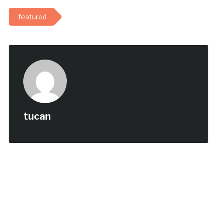
featured
tucan