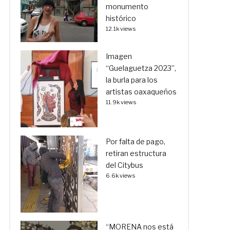
monumento
histórico
12.1k views
Imagen
“Guelaguetza 2023”,
la burla para los
artistas oaxaqueños
11.9k views
Por falta de pago,
retiran estructura
del Citybus
6.6k views
“MORENA nos está