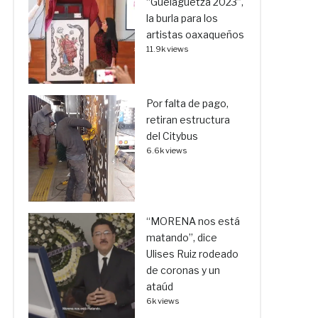
“Guelaguetza 2023”,
la burla para los
artistas oaxaqueños
11.9k views
Por falta de pago,
retiran estructura
del Citybus
6.6k views
“MORENA nos está
matando”, dice
Ulises Ruiz rodeado
de coronas y un
ataúd
6k views