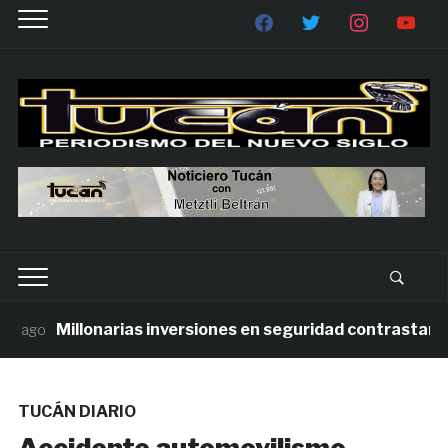
Millonarias inversiones en seguridad contrastan con 
ago
TUCÁN DIARIO
Accidente automovilismo