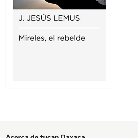
Acerca de tucan Oaxaca