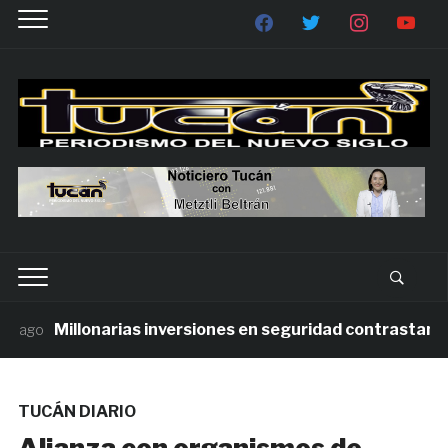
Millonarias inversiones en seguridad contrastan con 
ago
TUCÁN DIARIO
Alianza con organismos de