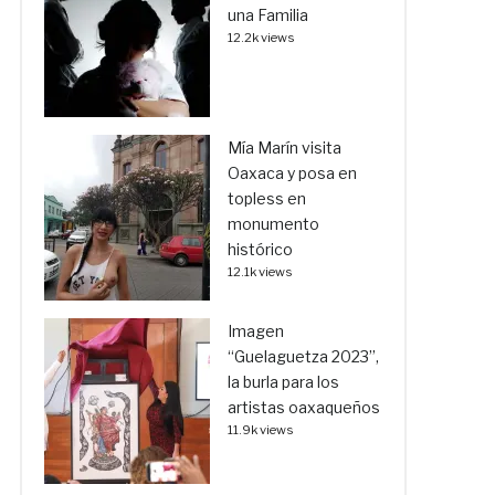
una Familia
12.2k views
Mía Marín visita
Oaxaca y posa en
topless en
monumento
histórico
12.1k views
Imagen
“Guelaguetza 2023”,
la burla para los
artistas oaxaqueños
11.9k views