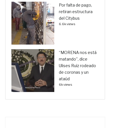
Por falta de pago,
retiran estructura
del Citybus
6.6k views
“MORENA nos está
matando”, dice
Ulises Ruiz rodeado
de coronas y un
ataúd
6k views