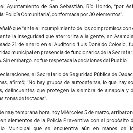
del Ayuntamiento de San Sebastián, Río Hondo, “por és
la ‘Policía Comunitaria’, conformada por 30 elementos”.
eñaló que “ante el incumplimiento de los compromisos con 
ente la inseguridad que aterroriza a la gente, en Asambl
sado 21 de enero en el Auditorio ‘Luis Donaldo Colosio’, f
idad municipal en presencia de funcionarios de la Secretar
 Sin embargo, no fue respetada la decisiones del Pueblo”.
declaraciones, el Secretario de Seguridad Pública de Oaxac
nas, afirmó; “No hay grupos de autodefensa, lo que hay s
os, delincuentes que protegen la siembra de amapola y 
s zonas detectadas”.
de muy temprana hora, hoy Miércoles 5 de marzo, arribaron
ien elementos de la Policía Preventiva con el propósito 
acio Municipal que se encuentra aún en manos de l