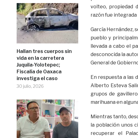
volteo, propiedad 
razón fue integrada 
García Hernández, s
pueblo y principalm
llevada a cabo el pa
Hallan tres cuerpos sin
desconocida la autor
vida en la carretera
General de Gobierno.
Juquila-Yolotepec;
Fiscalía de Oaxaca
En respuesta a las 
investiga el caso
Alberto Esteva Sali
30 julio, 2026
grupos de gaviller
marihuana en alguna
Mientras tanto, des
la población unos c
recuperar el Pal