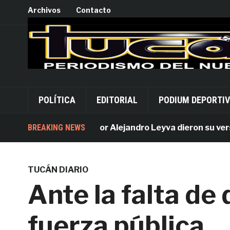
Archivos
Contacto
POLÍTICA
EDITORIAL
PODIUM DEPORTI
BREAKING NEWS
Acusados por Alejandro Leyva dieron su versión d
TUCÁN DIARIO
Ante la falta de 
fuerza pública