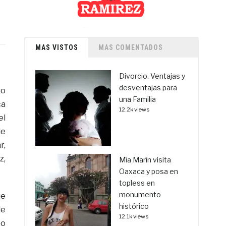
MAS VISTOS
MAS COMENTADOS
Divorcio. Ventajas y
desventajas para
go
una Familia
ca
12.2k views
el
de
r,
z,
Mía Marín visita
Oaxaca y posa en
topless en
monumento
ue
histórico
de
12.1k views
po