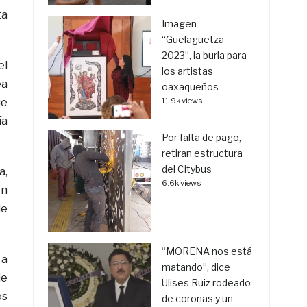
ta
Imagen
“Guelaguetza
2023”, la burla para
el
los artistas
ea
oaxaqueños
ue
11.9k views
ía
Por falta de pago,
retiran estructura
del Citybus
a,
6.6k views
on
de
“MORENA nos está
 a
matando”, dice
de
Ulises Ruiz rodeado
os
de coronas y un