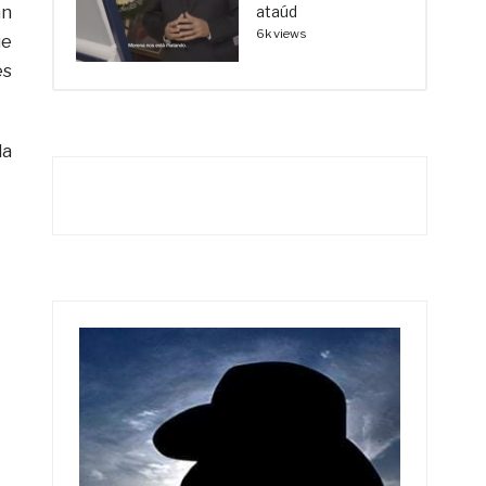
an
ataúd
6k views
ue
es
la