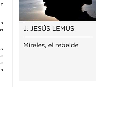
 y
 a
as
mo
de
se
on