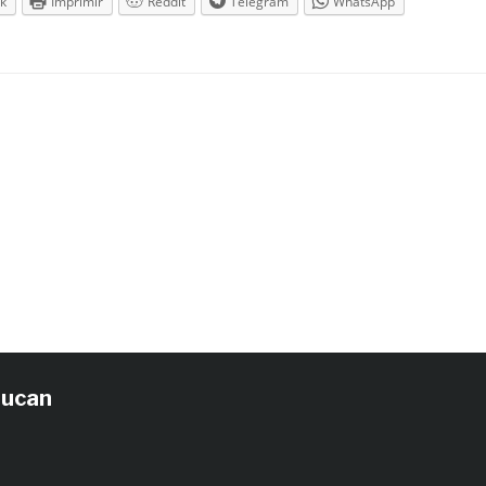
k
Imprimir
Reddit
Telegram
WhatsApp
tucan