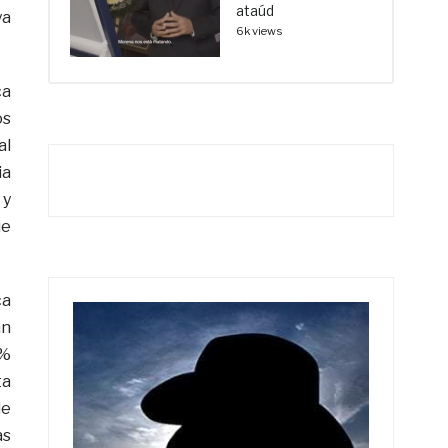
ataúd
ya
6k views
ca
os
al
ia
 y
ue
ca
an
5%
ta
de
as