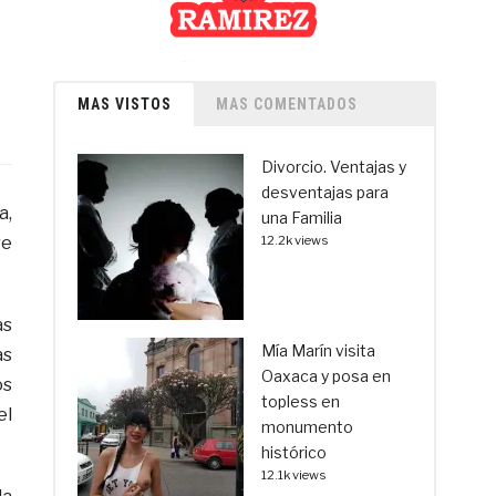
MAS VISTOS
MAS COMENTADOS
Divorcio. Ventajas y
desventajas para
a,
una Familia
re
12.2k views
as
Mía Marín visita
as
Oaxaca y posa en
os
topless en
el
monumento
histórico
12.1k views