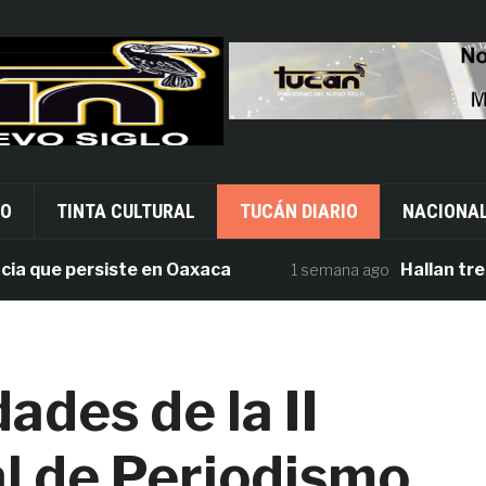
VO
TINTA CULTURAL
TUCÁN DIARIO
NACIONA
ue persiste en Oaxaca
Hallan tres cuer
1 semana ago
ades de la II
l de Periodismo