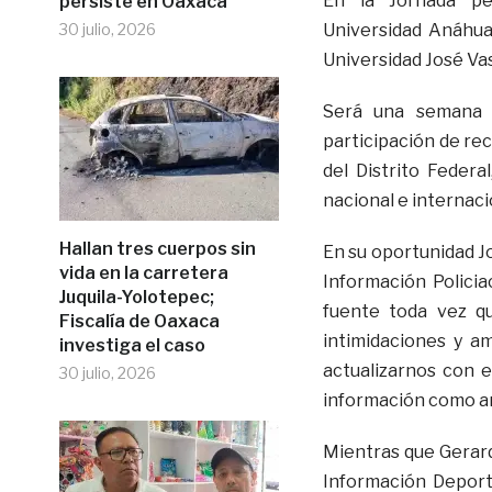
En la Jornada per
persiste en Oaxaca
30 julio, 2026
Universidad Anáhuac
Universidad José Va
Será una semana d
participación de re
del Distrito Federa
nacional e internaci
Hallan tres cuerpos sin
En su oportunidad J
vida en la carretera
Información Policia
Juquila-Yolotepec;
fuente toda vez q
Fiscalía de Oaxaca
intimidaciones y a
investiga el caso
actualizarnos con e
30 julio, 2026
información como an
Mientras que Gerard
Información Deport