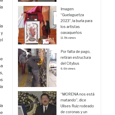
la
la
Imagen
“Guelaguetza
2023”, la burla para
la
los artistas
oaxaqueños
 y
11.9k views
el
Por falta de pago,
retiran estructura
de
del Citybus
sa
6.6k views
s,
os
la
“MORENA nos está
matando”, dice
la
Ulises Ruiz rodeado
de coronas y un
ue