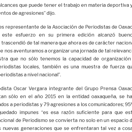
 alcances que puede tener el trabajo en materia deportiva 
ntos de agresiones” dijo.
es representante de la Asociación de Periodistas de Oaxa
e este esfuerzo en su primera edición alcanzó buen
o trascendió de tal manera que ahora es de carácter nacion
ue nos aventuramos a organizar una jornada de tal relevanc
tra que no sólo tenemos la capacidad de organización
eriodistas locales, también es una muestra de fuerza q
riodistas a nivel nacional”.
odista Oscar Vergara integrante del Grupo Prensa Oaxa
 tan sólo en el año 2015 en la entidad oaxaqueña, se h
ados a periodistas y 79 agresiones a los comunicadores; 9
quedado impunes “es esa razón suficiente para que es
ional de Periodismo se convierta no solo en un espacio 
as nuevas generaciones que se enfrentaran tal vez a cos