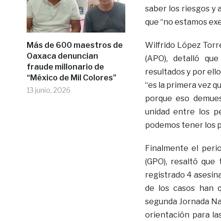
saber los riesgos y
que “no estamos exe
Más de 600 maestros de
Wilfrido López Torr
Oaxaca denuncian
(APO), detalló qu
fraude millonario de
resultados y por ell
“México de Mil Colores”
“es la primera vez q
13 junio, 2026
porque eso demues
unidad entre los p
podemos tener los pe
Finalmente el peri
(GPO), resaltó que
registrado 4 asesin
de los casos han 
segunda Jornada Nac
orientación para l