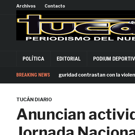
Archivos
Contacto
POLÍTICA
EDITORIAL
PODIUM DEPORTI
s inversiones en seguridad contrastan con la violencia q
BREAKING NEWS
TUCÁN DIARIO
Anuncian activid
Jornada Naciona