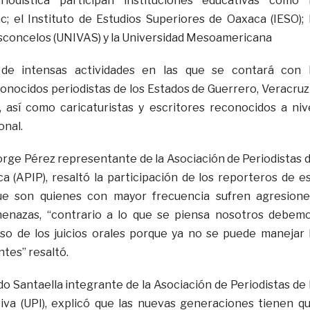
iodística participan instituciones educativas como 
; el Instituto de Estudios Superiores de Oaxaca (IESO); 
sconcelos (UNIVAS) y la Universidad Mesoamericana
e intensas actividades en las que se contará con 
conocidos periodistas de los Estados de Guerrero, Veracruz
l, así como caricaturistas y escritores reconocidos a niv
onal.
orge Pérez representante de la Asociación de Periodistas 
ca (APIP), resaltó la participación de los reporteros de e
ue son quienes con mayor frecuencia sufren agresione
menazas, “contrario a lo que se piensa nosotros debem
so de los juicios orales porque ya no se puede manejar 
tes” resaltó.
o Santaella integrante de la Asociación de Periodistas de 
iva (UPI), explicó que las nuevas generaciones tienen q