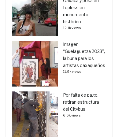
Oaxaca y posa en
topless en
monumento
histórico
12.1k views
Imagen
“Guelaguetza 2023”,
la burla para los
artistas oaxaqueños
11.9k views
Por falta de pago,
retiran estructura
del Citybus
6.6k views