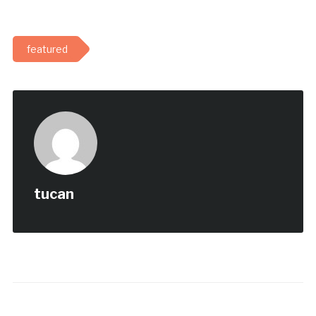
featured
tucan