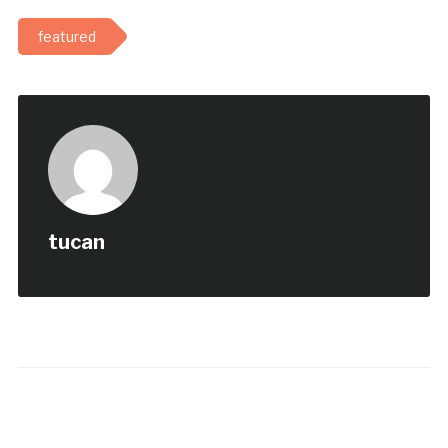
featured
tucan