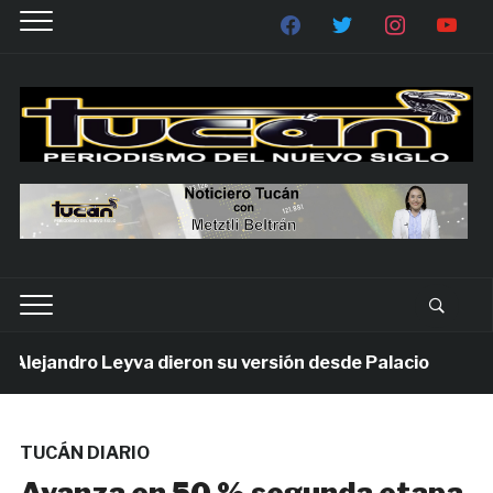
ejandro Leyva dieron su versión desde Palacio
1 se
TUCÁN DIARIO
Avanza en 50 % segunda etapa