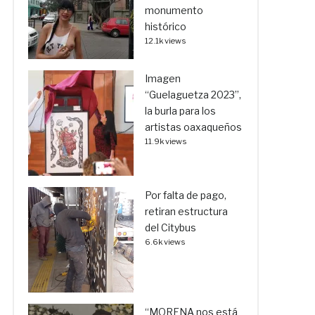
monumento
histórico
12.1k views
Imagen
“Guelaguetza 2023”,
la burla para los
artistas oaxaqueños
11.9k views
Por falta de pago,
retiran estructura
del Citybus
6.6k views
“MORENA nos está