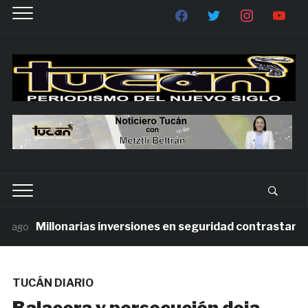
Millonarias inversiones en seguridad contrastan con l
ago
TUCÁN DIARIO
Balacera y persecución deja