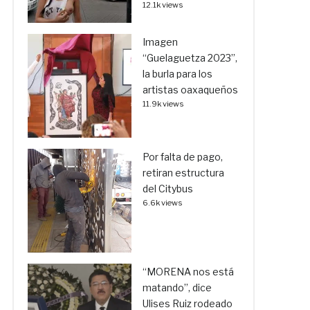
12.1k views
Imagen
“Guelaguetza 2023”,
la burla para los
artistas oaxaqueños
11.9k views
Por falta de pago,
retiran estructura
del Citybus
6.6k views
“MORENA nos está
matando”, dice
Ulises Ruiz rodeado