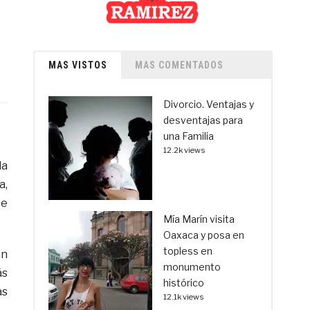
MAS VISTOS
MAS COMENTADOS
Divorcio. Ventajas y
desventajas para
una Familia
12.2k views
la
a,
se
Mía Marín visita
Oaxaca y posa en
topless en
on
monumento
ás
histórico
as
12.1k views