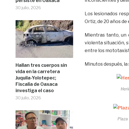
inconscientes y des
persiste en Oaxaca
30 julio, 2026
Los lesionados res
Ortiz, de 20 años de
Mientras tanto, un 
violenta situación,
entre los mototaxist
Minutos después, la 
Hallan tres cuerpos sin
vida en la carretera
Juquila-Yolotepec;
Fiscalía de Oaxaca
Heri
investiga el caso
30 julio, 2026
Plaza 