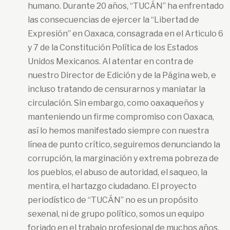
humano. Durante 20 años, “TUCÁN” ha enfrentado
las consecuencias de ejercer la “Libertad de
Expresión” en Oaxaca, consagrada en el Articulo 6
y 7 de la Constitución Política de los Estados
Unidos Mexicanos. Al atentar en contra de
nuestro Director de Edición y de la Página web, e
incluso tratando de censurarnos y maniatar la
circulación. Sin embargo, como oaxaqueños y
manteniendo un firme compromiso con Oaxaca,
así lo hemos manifestado siempre con nuestra
línea de punto crítico, seguiremos denunciando la
corrupción, la marginación y extrema pobreza de
los pueblos, el abuso de autoridad, el saqueo, la
mentira, el hartazgo ciudadano. El proyecto
periodístico de “TUCÁN” no es un propósito
sexenal, ni de grupo político, somos un equipo
forjado en el trabajo profesional de muchos años.