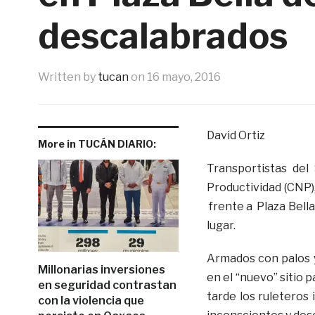
descalabrados
Written by
tucan
on
16 mayo, 2016
David Ortiz
More in TUCÁN DIARIO:
Transportistas del
Productividad (CNP)
frente a Plaza Bella
lugar.
Armados con palos y
Millonarias inversiones
en el “nuevo” sitio 
en seguridad contrastan
tarde los ruleteros
con la violencia que