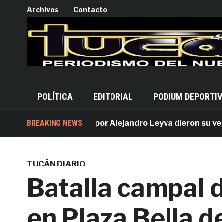
Archivos
Contacto
POLÍTICA
EDITORIAL
PODIUM DEPORTI
BREAKING NEWS
Acusados por Alejandro Leyva dieron su versión 
TUCÁN DIARIO
Batalla campal 
en Plaza Bella d