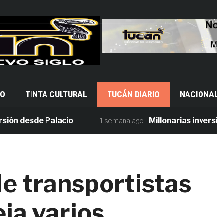
VO
TINTA CULTURAL
TUCÁN DIARIO
NACIONA
desde Palacio
Millonarias inversiones
1 semana ago
de transportistas
eja varios