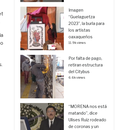
Imagen
et
“Guelaguetza
.
2023”, la burla para
los artistas
la
oaxaqueños
to
11.9k views
Por falta de pago,
s.
retiran estructura
del Citybus
6.6k views
“MORENA nos está
matando”, dice
Ulises Ruiz rodeado
de coronas y un