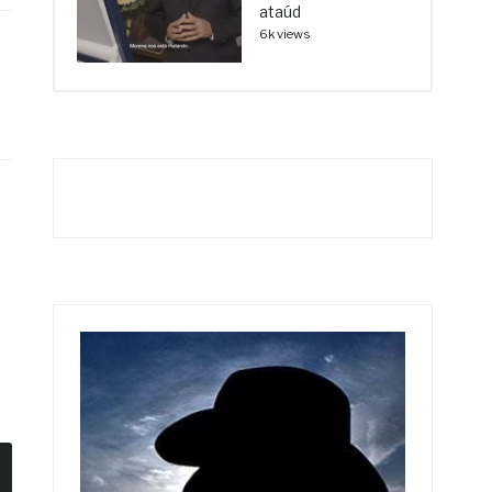
ataúd
6k views