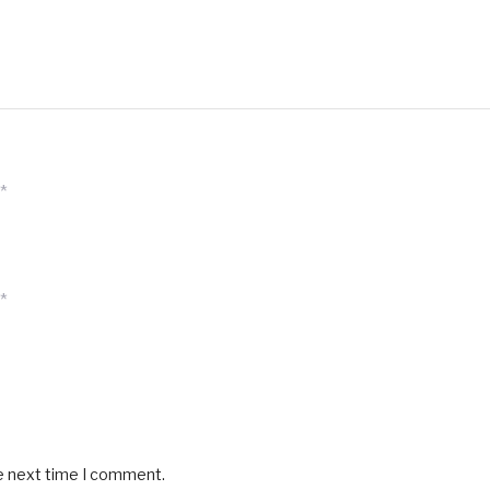
*
*
he next time I comment.