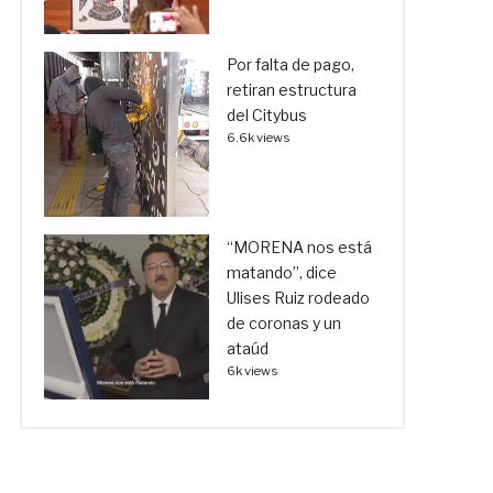
Por falta de pago,
retiran estructura
del Citybus
6.6k views
“MORENA nos está
matando”, dice
Ulises Ruiz rodeado
de coronas y un
ataúd
6k views