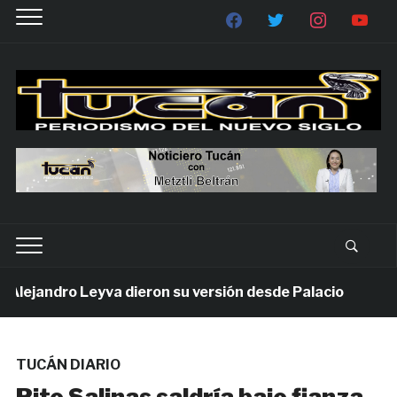
ejandro Leyva dieron su versión desde Palacio
1 se
TUCÁN DIARIO
Rito Salinas saldría bajo fianza,