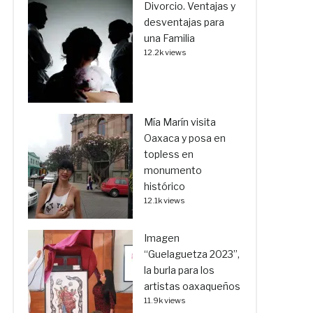
Divorcio. Ventajas y
desventajas para
una Familia
12.2k views
Mía Marín visita
Oaxaca y posa en
topless en
monumento
histórico
12.1k views
Imagen
“Guelaguetza 2023”,
la burla para los
artistas oaxaqueños
11.9k views