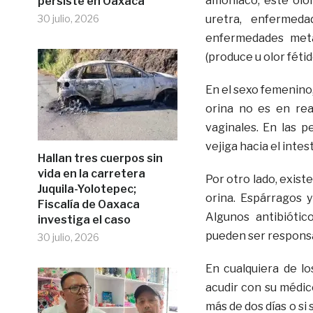
amoniaco, este olo
persiste en Oaxaca
30 julio, 2026
uretra, enfermeda
enfermedades metab
(produce u olor fétid
En el sexo femenino,
orina no es en rea
vaginales. En las p
vejiga hacia el intes
Hallan tres cuerpos sin
vida en la carretera
Por otro lado, exist
Juquila-Yolotepec;
orina. Espárragos 
Fiscalía de Oaxaca
Algunos antibiótico
investiga el caso
pueden ser responsa
30 julio, 2026
En cualquiera de lo
acudir con su médico
más de dos días o si