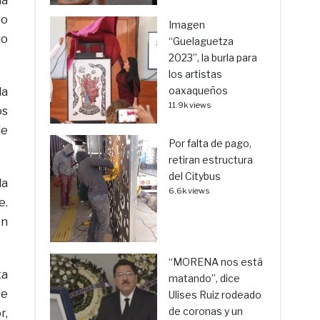
la
 o
Imagen
io
“Guelaguetza
2023”, la burla para
los artistas
oaxaqueños
la
11.9k views
os
de
Por falta de pago,
retiran estructura
del Citybus
la
6.6k views
e.
én
“MORENA nos está
ta
matando”, dice
te
Ulises Ruiz rodeado
de coronas y un
r,