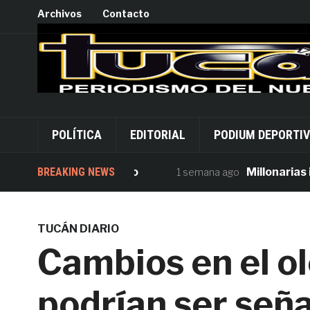
Archivos
Contacto
POLÍTICA
EDITORIAL
PODIUM DEPORTI
ersión desde Palacio
BREAKING NEWS
Millonarias inve
1 semana ago
TUCÁN DIARIO
Cambios en el ol
podrían ser seña