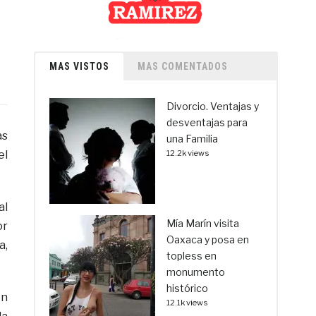
MAS VISTOS
MAS COMENTADOS
Divorcio. Ventajas y
desventajas para
as
una Familia
el
12.2k views
al
Mía Marín visita
or
Oaxaca y posa en
a,
topless en
monumento
histórico
en
12.1k views