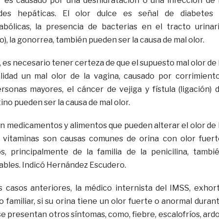
r es causado por una deshidratación o una infección de 
des hepáticas. El olor dulce es señal de diabetes
ólicas, la presencia de bacterias en el tracto urinar
o), la gonorrea, también pueden ser la causa de mal olor.
 es necesario tener certeza de que el supuesto mal olor de 
lidad un mal olor de la vagina, causado por corrimient
ersonas mayores, el cáncer de vejiga y fístula (ligación) 
tino pueden ser la causa de mal olor.
en medicamentos y alimentos que pueden alterar el olor de 
y vitaminas son causas comunes de orina con olor fuert
s, principalmente de la familia de la penicilina, tambi
bles. Indicó Hernández Escudero.
s casos anteriores, la médico internista del IMSS, exhor
 familiar, si su orina tiene un olor fuerte o anormal duran
 se presentan otros síntomas, como, fiebre, escalofríos, ardo