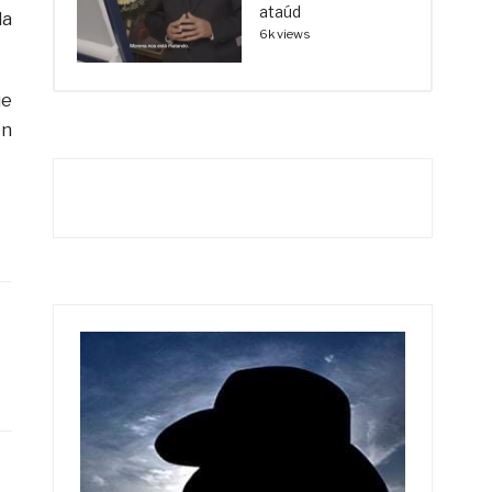
ataúd
la
6k views
ue
en