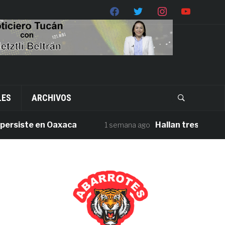
LES
ARCHIVOS
siste en Oaxaca
Hallan tres cuerpos si
1 semana ago