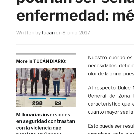
enfermedad: mé
Written by
tucan
on
8 junio, 2017
Nuestro cuerpo es 
More in TUCÁN DIARIO:
necesidades, defici
olor de la orina, pu
Al respecto Dulce 
General de Zona N
característico que 
cuanto mayor sea la 
Millonarias inversiones
en seguridad contrastan
Esto puede ser resul
con la violencia que