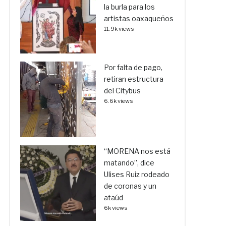
la burla para los
artistas oaxaqueños
11.9k views
Por falta de pago,
retiran estructura
del Citybus
6.6k views
“MORENA nos está
matando”, dice
Ulises Ruiz rodeado
de coronas y un
ataúd
6k views