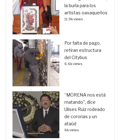
la burla para los
artistas oaxaqueños
11.9k views
Por falta de pago,
retiran estructura
del Citybus
6.6k views
“MORENA nos está
matando”, dice
Ulises Ruiz rodeado
de coronas y un
ataúd
6k views