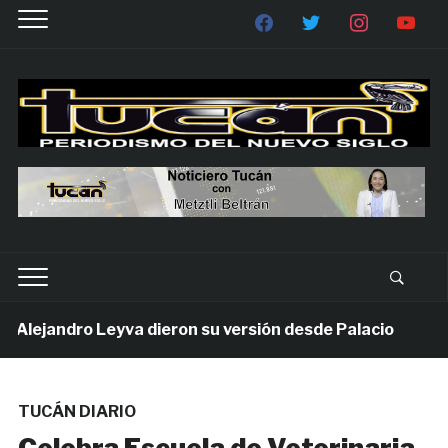
lejandro Leyva dieron su versión desde Palacio
1 s
TUCÁN DIARIO
Celebra Escuela de Veterinaria