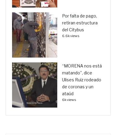
Por falta de pago,
retiran estructura
del Citybus
6.6k views
“MORENA nos está
matando”, dice
Ulises Ruiz rodeado
de coronas y un
ataúd
6k views