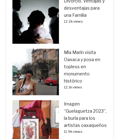
Divorcio. Ventajas y
desventajas para
una Familia
12.2k views
Mía Marín visita
Oaxaca y posa en
topless en
monumento
histórico
12.1k views
Imagen
“Guelaguetza 2023”,
la burla para los
artistas oaxaqueños
11.9k views