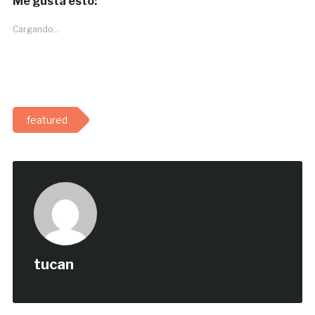
Me gusta esto:
Cargando...
featured
tucan