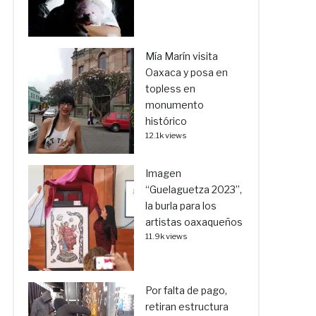
Mía Marín visita
Oaxaca y posa en
topless en
monumento
histórico
12.1k views
Imagen
“Guelaguetza 2023”,
la burla para los
artistas oaxaqueños
11.9k views
Por falta de pago,
retiran estructura