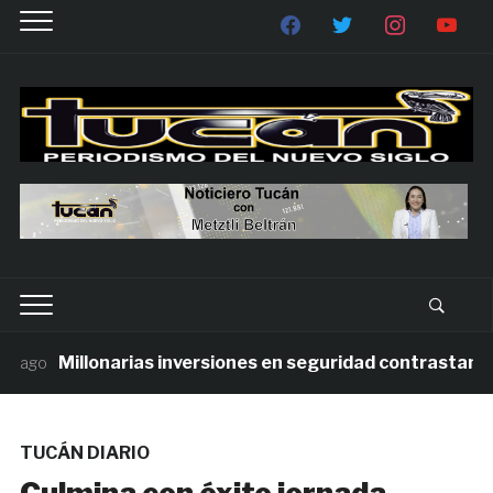
Millonarias inversiones en seguridad contrastan con l
go
TUCÁN DIARIO
Culmina con éxito jornada