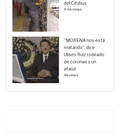
del Citybus
6.6k views
“MORENA nos está
matando”, dice
Ulises Ruiz rodeado
de coronas y un
ataúd
6k views