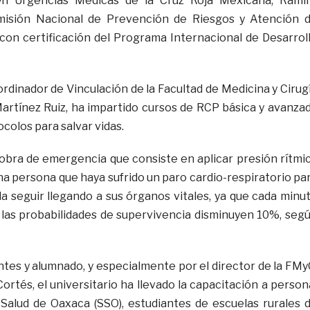
n Urgencias Médicas de la Cruz Roja Mexicana, Rami
misión Nacional de Prevención de Riesgos y Atención 
on certificación del Programa Internacional de Desarrol
rdinador de Vinculación de la Facultad de Medicina y Cirug
Martínez Ruiz, ha impartido cursos de RCP básica y avanza
colos para salvar vidas.
bra de emergencia que consiste en aplicar presión rítmi
na persona que haya sufrido un paro cardio-respiratorio pa
a seguir llegando a sus órganos vitales, ya que cada minu
 las probabilidades de supervivencia disminuyen 10%, seg
tes y alumnado, y especialmente por el director de la FMy
Cortés, el universitario ha llevado la capacitación a person
 Salud de Oaxaca (SSO), estudiantes de escuelas rurales 