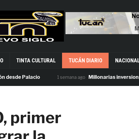
VO
TINTA CULTURAL
TUCÁN DIARIO
NACIONA
de Palacio
Millonarias inversiones en
1 semana ago
, primer
grar la