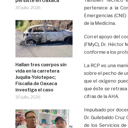
También Técnico e
persiste en Oaxaca
30 julio, 2026
pertenece a la Co
Emergencias (CNE) c
de la Medicina.
Con el apoyo del coo
(FMyC), Dr. Héctor 
conforme a los proto
Hallan tres cuerpos sin
La RCP es una manio
vida en la carretera
sobre el pecho de u
Juquila-Yolotepec;
que el oxígeno pued
Fiscalía de Oaxaca
que éste se retrasa
investiga el caso
cifras de la AHA.
30 julio, 2026
Impulsado por docen
Dr. Guilebaldo Cruz 
de los Servicios de