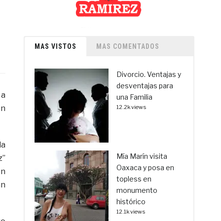
MAS VISTOS
MAS COMENTADOS
Divorcio. Ventajas y
desventajas para
 a
una Familia
en
12.2k views
la
Mía Marín visita
z”
Oaxaca y posa en
ón
topless en
an
monumento
histórico
12.1k views