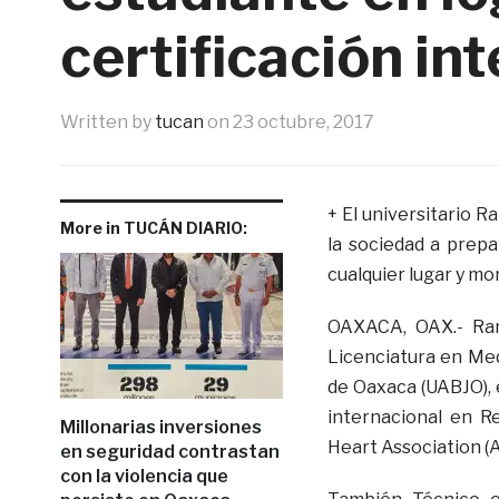
certificación in
Written by
tucan
on
23 octubre, 2017
+ El universitario 
More in TUCÁN DIARIO:
la sociedad a prep
cualquier lugar y m
OAXACA, OAX.- Ram
Licenciatura en Med
de Oaxaca (UABJO), 
internacional en R
Millonarias inversiones
Heart Association (
en seguridad contrastan
con la violencia que