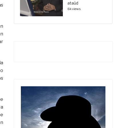
ataúd
as
6k views
un
un
ar
la
co
os
te
ra
se
en