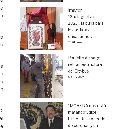
ro
de
Imagen
lo
“Guelaguetza
2023”, la burla para
los artistas
oaxaqueños
ía
11.9k views
da
Por falta de pago,
retiran estructura
ca
del Citybus
ra
6.6k views
to
ún
“MORENA nos está
C,
matando”, dice
al
Ulises Ruiz rodeado
de coronas y un
de