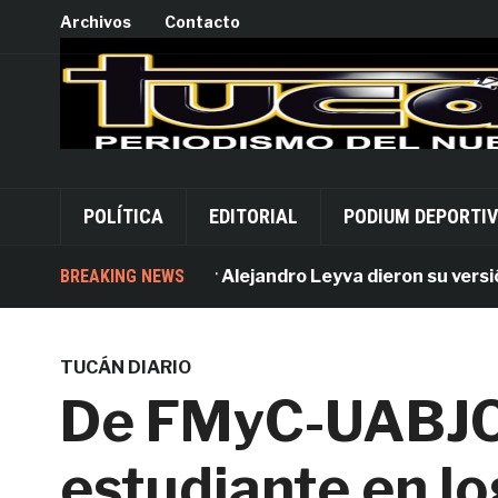
Archivos
Contacto
POLÍTICA
EDITORIAL
PODIUM DEPORTI
Acusados por Alejandro Leyva dieron su versión des
BREAKING NEWS
TUCÁN DIARIO
De FMyC-UABJO
estudiante en lo