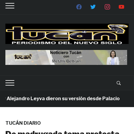
Alejandro Leyva dieron su versión desde Palacio
1
TUCÁN DIARIO
De madrugada toma protesta