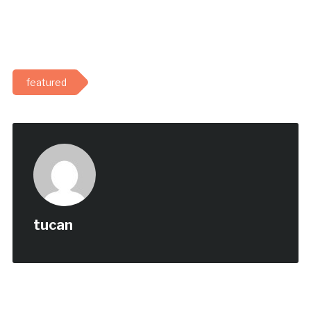
featured
tucan