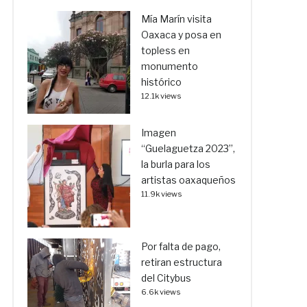
Mía Marín visita
Oaxaca y posa en
topless en
monumento
histórico
12.1k views
Imagen
“Guelaguetza 2023”,
la burla para los
artistas oaxaqueños
11.9k views
Por falta de pago,
retiran estructura
del Citybus
6.6k views