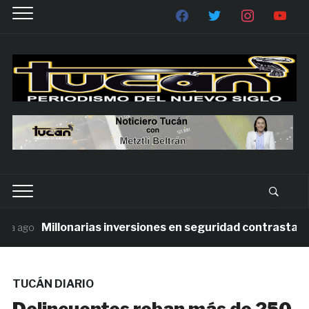
Millonarias inversiones en seguridad contrastan con
 ago
TUCÁN DIARIO
Delincuentes roban más de 250