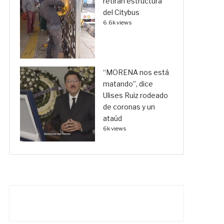
retiran estructura
del Citybus
6.6k views
“MORENA nos está
matando”, dice
Ulises Ruiz rodeado
de coronas y un
ataúd
6k views