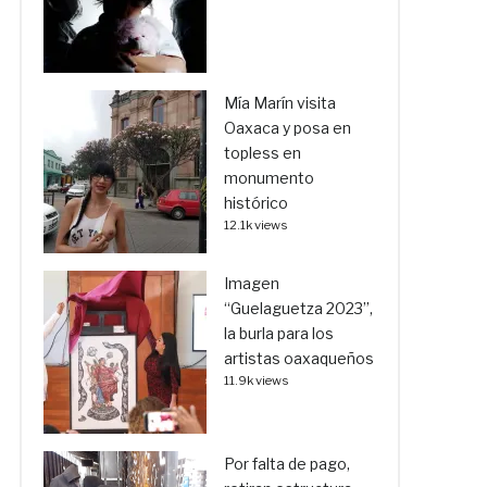
Mía Marín visita
Oaxaca y posa en
topless en
monumento
histórico
12.1k views
Imagen
“Guelaguetza 2023”,
la burla para los
artistas oaxaqueños
11.9k views
Por falta de pago,