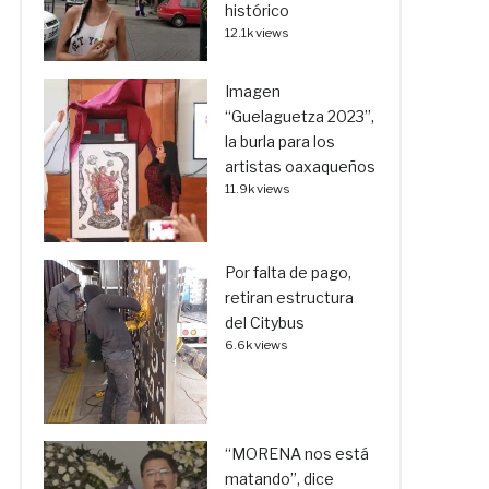
histórico
12.1k views
Imagen
“Guelaguetza 2023”,
la burla para los
artistas oaxaqueños
11.9k views
Por falta de pago,
retiran estructura
del Citybus
6.6k views
“MORENA nos está
matando”, dice