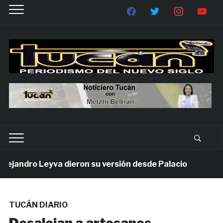
jandro Leyva dieron su versión desde Palacio
1 sem
TUCÁN DIARIO
Desalojan a artesanos