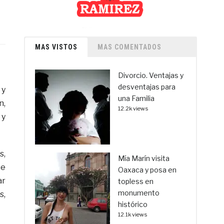
MAS VISTOS
MAS COMENTADOS
Divorcio. Ventajas y
desventajas para
 y
una Familia
n,
12.2k views
 y
s,
Mía Marín visita
se
Oaxaca y posa en
ar
topless en
monumento
s,
histórico
12.1k views