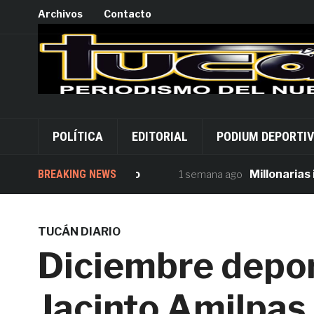
Archivos
Contacto
POLÍTICA
EDITORIAL
PODIUM DEPORTI
ersión desde Palacio
BREAKING NEWS
Millonarias inver
1 semana ago
TUCÁN DIARIO
Diciembre depor
Jacinto Amilpas