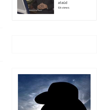
ataúd
6k views