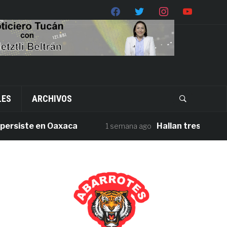
LES
ARCHIVOS
iste en Oaxaca
Hallan tres cuerpos sin
1 semana ago