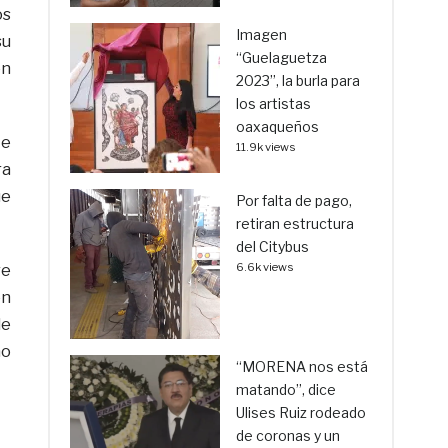
os
Imagen
su
“Guelaguetza
en
2023”, la burla para
los artistas
oaxaqueños
te
11.9k views
ra
ue
Por falta de pago,
retiran estructura
del Citybus
6.6k views
re
en
de
no
“MORENA nos está
matando”, dice
Ulises Ruiz rodeado
de coronas y un