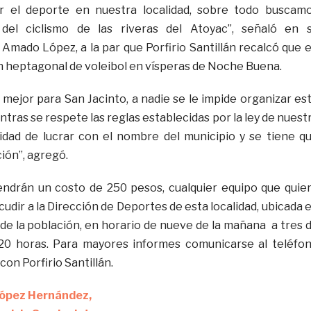
r el deporte en nuestra localidad, sobre todo buscam
 del ciclismo de las riveras del Atoyac”, señaló en 
 Amado López, a la par que Porfirio Santillán recalcó que 
un heptagonal de voleibol en vísperas de Noche Buena.
mejor para San Jacinto, a nadie se le impide organizar es
ntras se respete las reglas establecidas por la ley de nuest
sidad de lucrar con el nombre del municipio y se tiene q
ción”, agregó.
endrán un costo de 250 pesos, cualquier equipo que quie
cudir a la Dirección de Deportes de esta localidad, ubicada 
 de la población, en horario de nueve de la mañana a tres 
a 20 horas. Para mayores informes comunicarse al teléfo
con Porfirio Santillán.