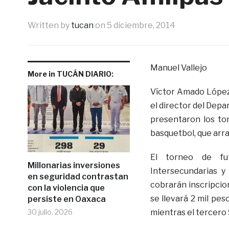
Written by
tucan
on
5 diciembre, 2014
Manuel Vallejo
More in TUCÁN DIARIO:
Víctor Amado López 
el director del Depa
presentaron los tor
basquetbol, que arra
El torneo de fut
Millonarias inversiones
Intersecundarias y
en seguridad contrastan
cobrarán inscripcion
con la violencia que
se llevará 2 mil pes
persiste en Oaxaca
30 julio, 2026
mientras el tercero 