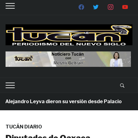
lejandro Leyva dieron su versión desde Palacio
1 s
TUCÁN DIARIO
Diputados de Oaxaca,