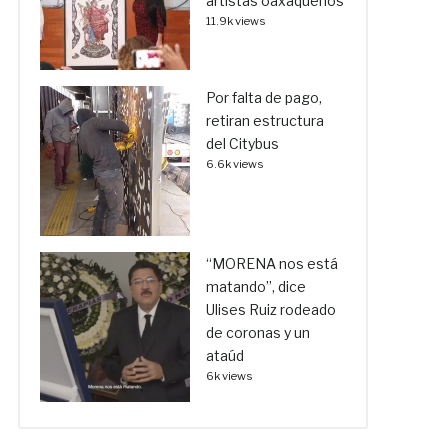
artistas oaxaqueños
11.9k views
Por falta de pago,
retiran estructura
del Citybus
6.6k views
“MORENA nos está
matando”, dice
Ulises Ruiz rodeado
de coronas y un
ataúd
6k views