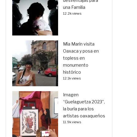
desventajas para
una Familia
12.2k views
Mía Marín visita
Oaxaca y posa en
topless en
monumento
histórico
12.1k views
Imagen
“Guelaguetza 2023”,
la burla para los
artistas oaxaqueños
11.9k views