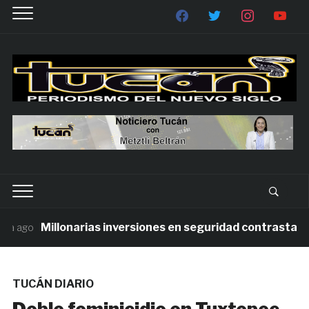
Millonarias inversiones en seguridad contrastan con
 ago
TUCÁN DIARIO
Doble feminicidio en Tuxtepec