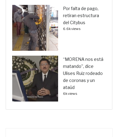
Por falta de pago,
retiran estructura
del Citybus
6.6k views
“MORENA nos está
matando”, dice
Ulises Ruiz rodeado
de coronas y un
ataúd
6k views