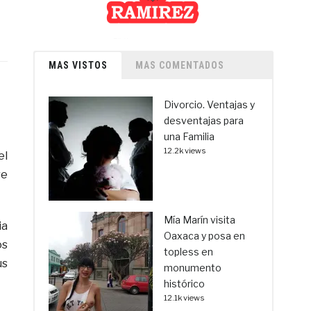
MAS VISTOS
MAS COMENTADOS
Divorcio. Ventajas y
desventajas para
una Familia
12.2k views
el
re
Mía Marín visita
ia
Oaxaca y posa en
os
topless en
us
monumento
histórico
12.1k views