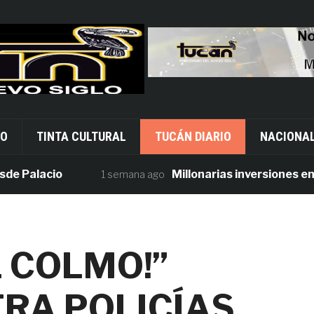
VO
TINTA CULTURAL
TUCÁN DIARIO
NACIONA
lacio
Millonarias inversiones en segur
1 semana ago
L COLMO!”
TRA POLICÍAS