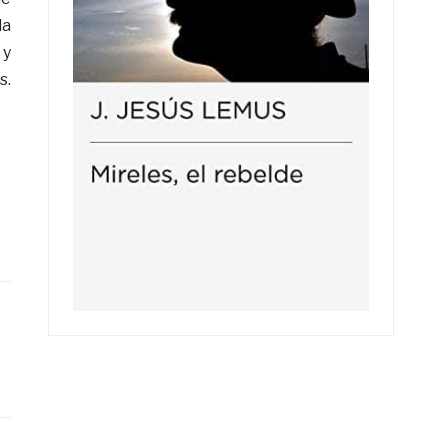
la
 y
s.