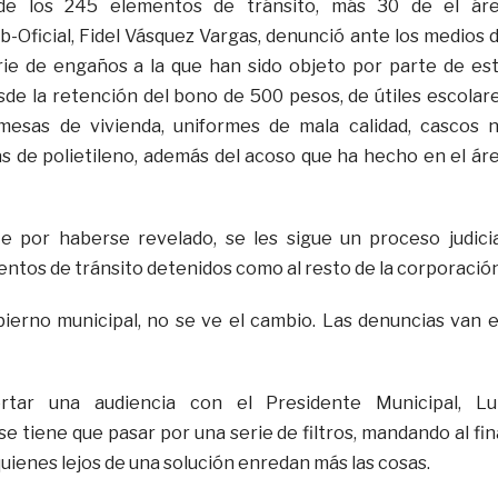
de los 245 elementos de tránsito, más 30 de el ár
ub-Oficial, Fidel Vásquez Vargas, denunció ante los medios 
rie de engaños a la que han sido objeto por parte de es
esde la retención del bono de 500 pesos, de útiles escolar
omesas de vivienda, uniformes de mala calidad, cascos 
s de polietileno, además del acoso que ha hecho en el ár
 por haberse revelado, se les sigue un proceso judicia
entos de tránsito detenidos como al resto de la corporación
ierno municipal, no se ve el cambio. Las denuncias van 
tar una audiencia con el Presidente Municipal, Lu
 tiene que pasar por una serie de filtros, mandando al fin
uienes lejos de una solución enredan más las cosas.