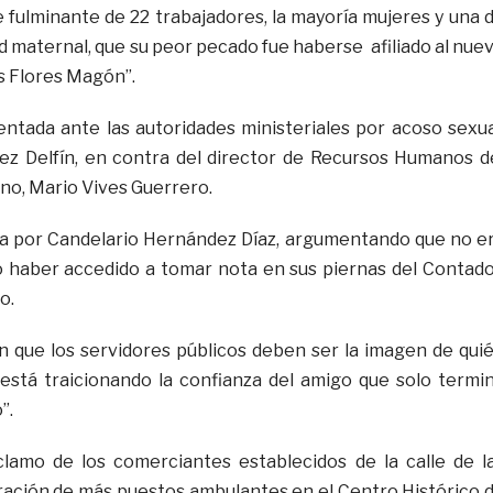
e fulminante de 22 trabajadores, la mayoría mujeres y una 
d maternal, que su peor pecado fue haberse afiliado al nue
s Flores Magón”.
ntada ante las autoridades ministeriales por acoso sexua
ez Delfín, en contra del director de Recursos Humanos d
no, Mario Vives Guerrero.
da por Candelario Hernández Díaz, argumentando que no e
 no haber accedido a tomar nota en sus piernas del Contado
o.
rán que los servidores públicos deben ser la imagen de qui
 está traicionando la confianza del amigo que solo termi
”.
clamo de los comerciantes establecidos de la calle de l
feración de más puestos ambulantes en el Centro Histórico 