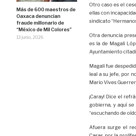
Otro caso es el ces
Más de 600 maestros de
ellas con incapacida
Oaxaca denuncian
sindicato “Hermano
fraude millonario de
“México de Mil Colores”
Otra denuncia prese
13 junio, 2026
es la de Magali Lóp
Ayuntamiento citadi
Magali fue despedi
leal a su jefe, por
Mario Vives Guerrer
¡Caray! Dice el ref
gobierna, y aquí se
“escuchando de oído
Afuera surge el re
Casas, por la proli