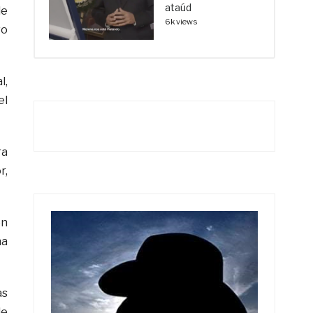
ataúd
de
6k views
vo
l,
el
ra
r,
én
na
as
de