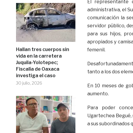
El representante 
administrativa, el S
comunicación la se
servidor público, d
para sus hijos, pr
apropiados y camisa
Hallan tres cuerpos sin
femenil.
vida en la carretera
Juquila-Yolotepec;
Desafortunadamente
Fiscalía de Oaxaca
tanto a los dos elem
investiga el caso
30 julio, 2026
En 10 meses de gob
aumento.
Para poder concer
Ugartechea Begué, se
a sus subordinados q