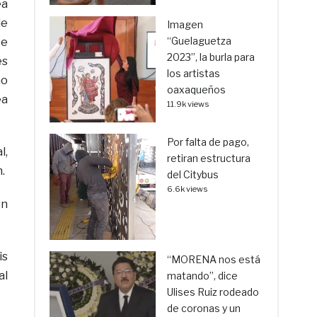
ea
de
Imagen
“Guelaguetza
te
2023”, la burla para
es
los artistas
no
oaxaqueños
ea
11.9k views
Por falta de pago,
l,
retiran estructura
.
del Citybus
6.6k views
en
is
“MORENA nos está
al
matando”, dice
Ulises Ruiz rodeado
de coronas y un