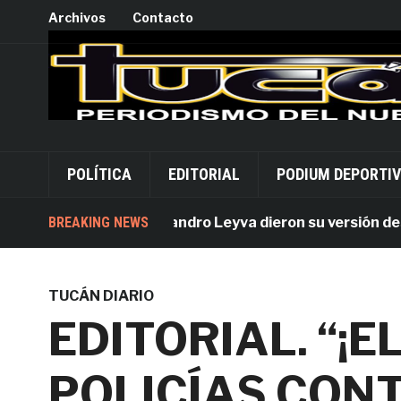
Archivos
Contacto
POLÍTICA
EDITORIAL
PODIUM DEPORTI
Acusados por Alejandro Leyva dieron su versión desde Pa
BREAKING NEWS
TUCÁN DIARIO
EDITORIAL. “¡E
POLICÍAS CON